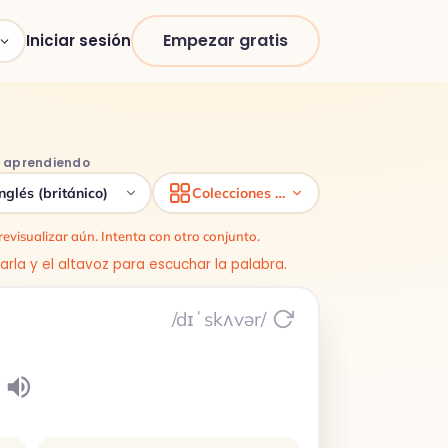
Empezar gratis
Iniciar sesión
y aprendiendo
Inglés (británico)
Colecciones de vocabulario
evisualizar aún. Intenta con otro conjunto.
rarla y el altavoz para escuchar la palabra.
/dɪˈskʌvər/