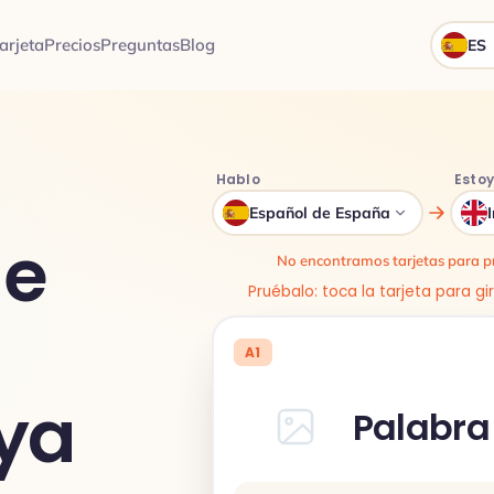
arjeta
Precios
Preguntas
Blog
ES
Hablo
Esto
Español de España
de
No encontramos tarjetas para pr
Pruébalo: toca la tarjeta para gi
A1
 ya
Palabra