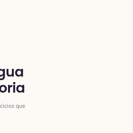
ngua
oria
rcicios que