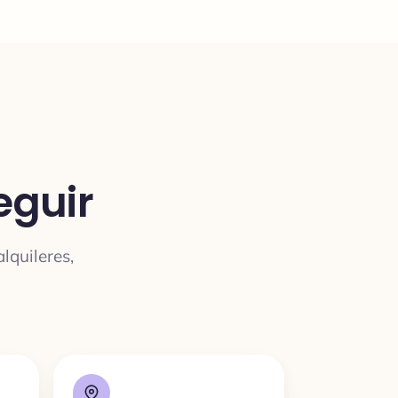
eguir
lquileres,