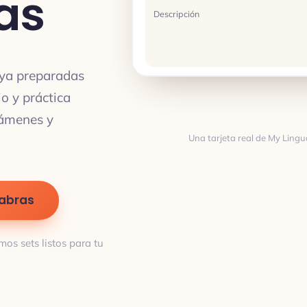
as
Descripción
o ya preparadas
io y práctica
xámenes y
Una tarjeta real de My Lingu
Traducción
labras
mos sets listos para tu
TRADUCCIÓN