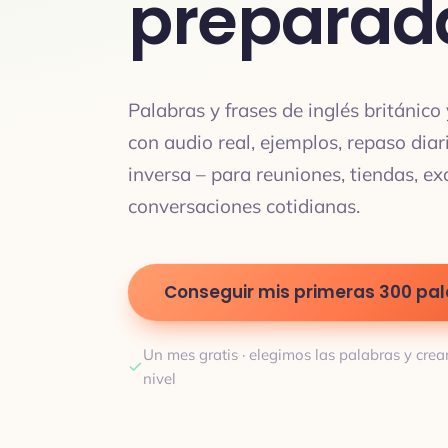
preparad
Palabras y frases de inglés británic
con audio real, ejemplos, repaso diar
inversa – para reuniones, tiendas, e
conversaciones cotidianas.
Conseguir mis primeras 300 pa
Un mes gratis · elegimos las palabras y crea
nivel