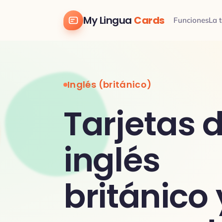
My Lingua
Cards
Funciones
La t
Inglés (británico)
Tarjetas 
inglés
británico