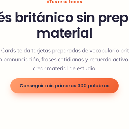
Tus resultados
és británico sin pre
material
Cards te da tarjetas preparadas de vocabulario bri
n pronunciación, frases cotidianas y recuerdo activo
crear material de estudio.
Conseguir mis primeras 300 palabras