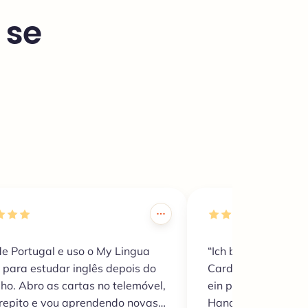
 se
de Portugal e uso o My Lingua
“Ich bin Student un
 para estudar inglês depois do
Cards, um Englisch 
lho. Abro as cartas no telemóvel,
ein paar Wörter z
 repito e vou aprendendo novas
Handy, höre die Au