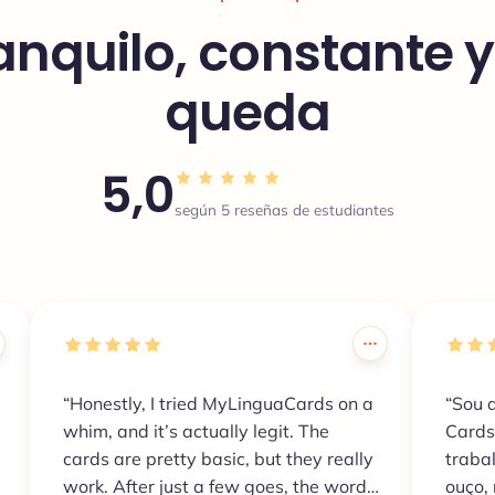
anquilo, constante y
queda
5,0
según 5 reseñas de estudiantes
“Honestly, I tried MyLinguaCards on a
“Sou 
whim, and it’s actually legit. The
Cards
cards are pretty basic, but they really
traba
work. After just a few goes, the words
ouço,