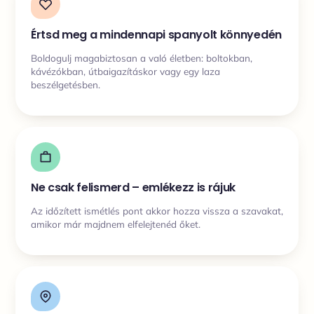
Értsd meg a mindennapi spanyolt könnyedén
Boldogulj magabiztosan a való életben: boltokban,
kávézókban, útbaigazításkor vagy egy laza
beszélgetésben.
Ne csak felismerd – emlékezz is rájuk
Az időzített ismétlés pont akkor hozza vissza a szavakat,
amikor már majdnem elfelejtenéd őket.