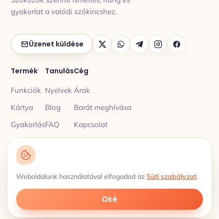
gyakorlat a valódi szókincshez.
Üzenet küldése
Termék
Tanulás
Cég
Funkciók
Nyelvek
Árak
Kártya
Blog
Barát meghívása
Gyakorlás
FAQ
Kapcsolat
Adatvédelmi irányelvek
© 2026 My Lingua Cards ·
·
Weboldalunk használatával elfogadod az
Süti szabályzat
.
Felhasználási feltételek
Szóközökkel ellátott szókincs · 18 nyelvek
Oké