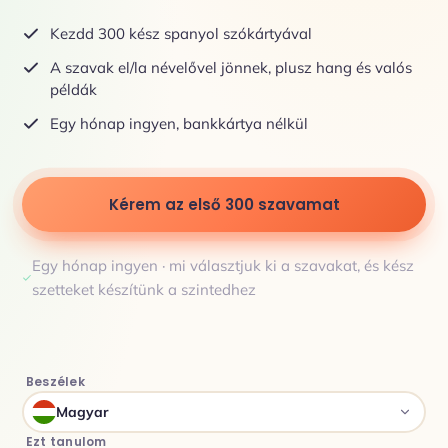
Kezdd 300 kész spanyol szókártyával
A szavak el/la névelővel jönnek, plusz hang és valós
példák
Egy hónap ingyen, bankkártya nélkül
Kérem az első 300 szavamat
Egy hónap ingyen · mi választjuk ki a szavakat, és kész
szetteket készítünk a szintedhez
Beszélek
Magyar
Ezt tanulom