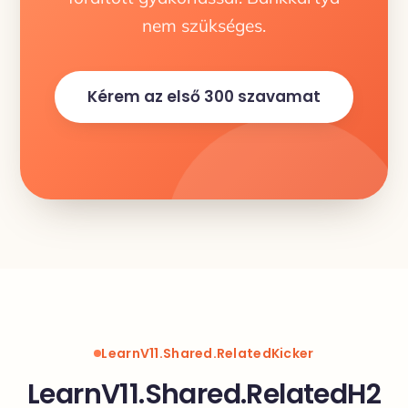
nem szükséges.
Kérem az első 300 szavamat
LearnV11.Shared.RelatedKicker
LearnV11.Shared.RelatedH2