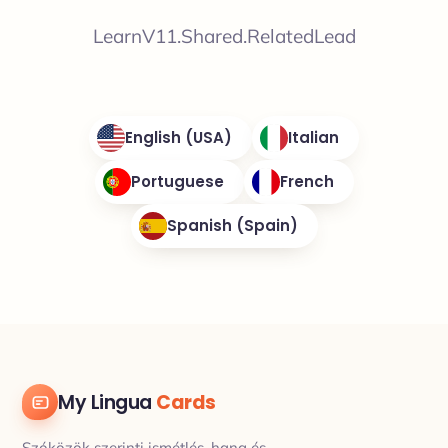
LearnV11.Shared.RelatedLead
English (USA)
Italian
Portuguese
French
Spanish (Spain)
My Lingua
Cards
Szóközök szerinti ismétlés, hang és