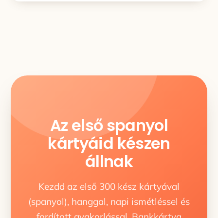
Az első spanyol
kártyáid készen
állnak
Kezdd az első 300 kész kártyával
(spanyol), hanggal, napi ismétléssel és
fordított gyakorlással. Bankkártya