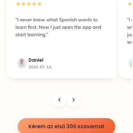
“I never knew what Spanish words to
“I
learn first. Now I just open the app and
wh
start learning.”
ju
wo
ea
Daniel
2026. 07. 14.
Kérem az első 300 szavamat