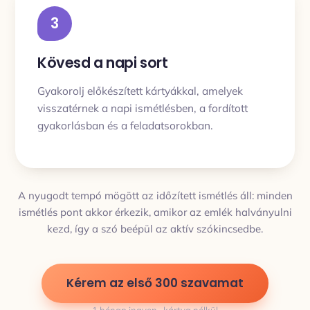
3
Kövesd a napi sort
Gyakorolj előkészített kártyákkal, amelyek
visszatérnek a napi ismétlésben, a fordított
gyakorlásban és a feladatsorokban.
A nyugodt tempó mögött az időzített ismétlés áll: minden
ismétlés pont akkor érkezik, amikor az emlék halványulni
kezd, így a szó beépül az aktív szókincsedbe.
Kérem az első 300 szavamat