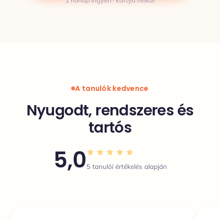
1 hónap ingyen · kártya nélkül
A tanulók kedvence
Nyugodt, rendszeres és
tartós
5,0
5 tanulói értékelés alapján