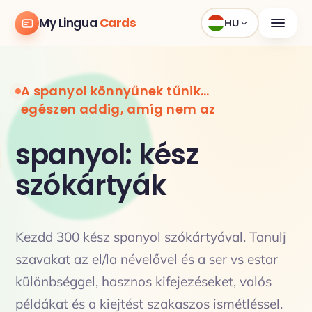
My Lingua
Cards
HU
A spanyol könnyűnek tűnik…
egészen addig, amíg nem az
spanyol: kész
szókártyák
Kezdd 300 kész spanyol szókártyával. Tanulj
szavakat az el/la névelővel és a ser vs estar
különbséggel, hasznos kifejezéseket, valós
példákat és a kiejtést szakaszos ismétléssel.