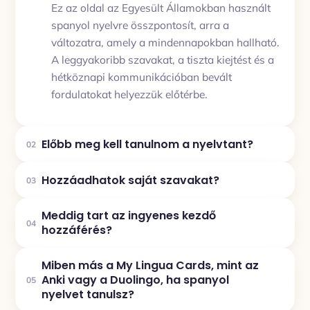
Ez az oldal az Egyesült Államokban használt
spanyol nyelvre összpontosít, arra a
változatra, amely a mindennapokban hallható.
A leggyakoribb szavakat, a tiszta kiejtést és a
hétköznapi kommunikációban bevált
fordulatokat helyezzük előtérbe.
Előbb meg kell tanulnom a nyelvtant?
02
Hozzáadhatok saját szavakat?
03
Meddig tart az ingyenes kezdő
04
hozzáférés?
Miben más a My Lingua Cards, mint az
Anki vagy a Duolingo, ha spanyol
05
nyelvet tanulsz?