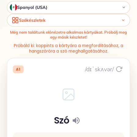
Spanyol (USA)
Szókészletek
Még nem találtunk előnézetre alkalmas kártyákat. Próbálj meg
egy másik készletet!
Próbáld ki: koppints a kártyára a megfordításához, a
hangszóróra a szó meghallgatásához.
/dɪˈskʌvər/
A1
Szó