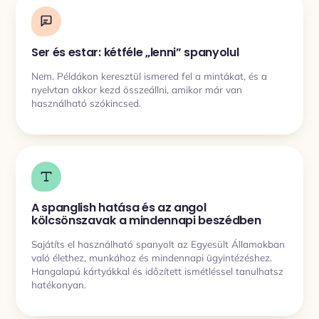
Ser és estar: kétféle „lenni” spanyolul
Nem. Példákon keresztül ismered fel a mintákat, és a
nyelvtan akkor kezd összeállni, amikor már van
használható szókincsed.
A spanglish hatása és az angol
kölcsönszavak a mindennapi beszédben
Sajátíts el használható spanyolt az Egyesült Államokban
való élethez, munkához és mindennapi ügyintézéshez.
Hangalapú kártyákkal és időzített ismétléssel tanulhatsz
hatékonyan.