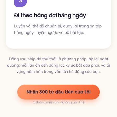
3
Đi theo hàng đợi hằng ngày
Luyện với thẻ đã chuẩn bị, quay lại trong ôn tập
hằng ngày, luyện ngược và bộ bài tập.
Đằng sau nhịp độ thư thái là phương pháp lặp lại ngắt
quãng: mỗi lần ôn đến đúng lúc ký ức bắt đầu phai, và từ
vựng nằm hẳn trong vốn từ chủ động của bạn.
Nhận 300 từ đầu tiên của tôi
1 tháng miễn phí · không cần thẻ