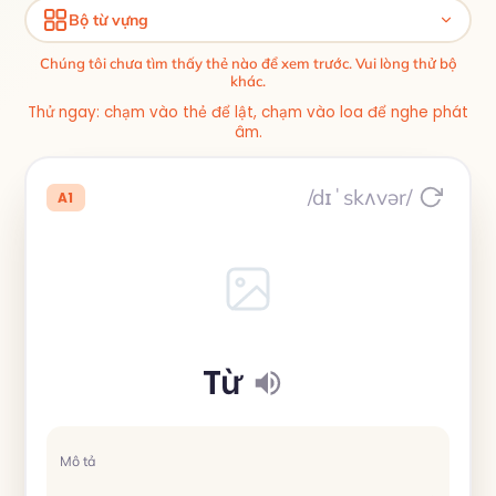
Bộ từ vựng
Chúng tôi chưa tìm thấy thẻ nào để xem trước. Vui lòng thử bộ
khác.
Thử ngay: chạm vào thẻ để lật, chạm vào loa để nghe phát
âm.
/dɪˈskʌvər/
A1
Từ
Mô tả