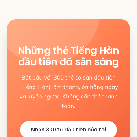
Những thẻ Tiếng Hàn
đầu tiên đã sẵn sàng
Bắt đầu với 300 thẻ có sẵn đầu tiên
(Tiếng Hàn), âm thanh, ôn hằng ngày
và luyện ngược. Không cần thẻ thanh
toán.
Nhận 300 từ đầu tiên của tôi