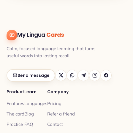
My Lingua
Cards
Calm, focused language learning that turns
useful words into lasting recall.
Send message
Product
Learn
Company
Features
Languages
Pricing
The card
Blog
Refer a friend
Practice
FAQ
Contact