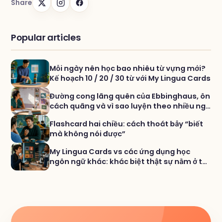
Share
Popular articles
Mỗi ngày nên học bao nhiêu từ vựng mới?
Kế hoạch 10 / 20 / 30 từ với My Lingua Cards
Đường cong lãng quên của Ebbinghaus, ôn
cách quãng và vì sao luyện theo nhiều ngữ
cảnh giúp từ vựng bám chắc hơn
Flashcard hai chiều: cách thoát bẫy “biết
mà không nói được”
My Lingua Cards vs các ứng dụng học
ngôn ngữ khác: khác biệt thật sự nằm ở từ
vựng