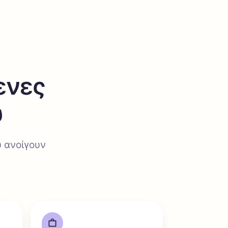
ενες
υ
υ ανοίγουν