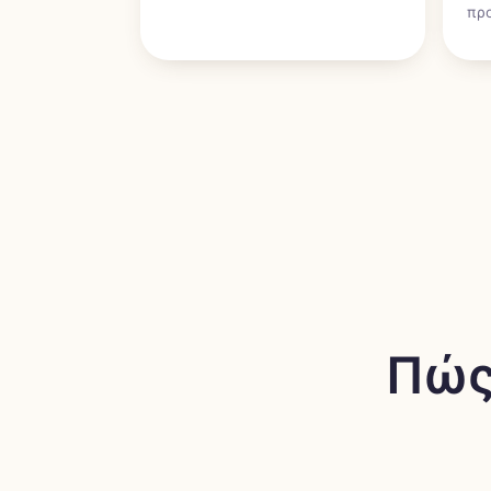
πρ
Πώς 