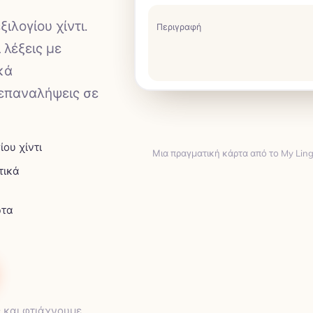
ιλογίου χίντι.
Περιγραφή
 λέξεις με
κά
 επαναλήψεις σε
ίου χίντι
Μια πραγματική κάρτα από το My Lingu
τικά
Μετάφραση
ρτα
ΜΕΤΆΦΡΑΣΗ
ς και φτιάχνουμε