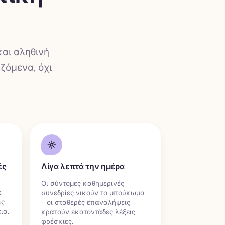
και αληθινή
ζόμενα, όχι
ές
Λίγα λεπτά την ημέρα
Οι σύντομες καθημερινές
ε
συνεδρίες νικούν το μπούκωμα
ις
– οι σταθερές επαναλήψεις
ια.
κρατούν εκατοντάδες λέξεις
φρέσκιες.