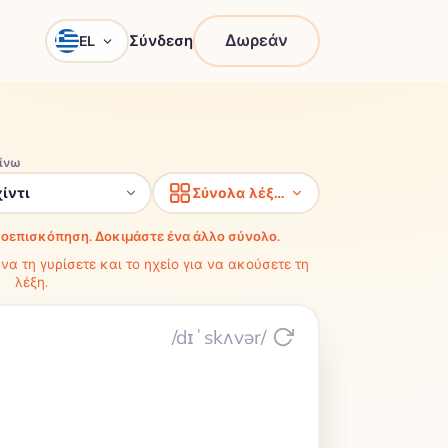
Δωρεάν
Σύνδεση
EL
ίνω
χίντι
Σύνολα λέξεων
ροεπισκόπηση. Δοκιμάστε ένα άλλο σύνολο.
να τη γυρίσετε και το ηχείο για να ακούσετε τη
λέξη.
/dɪˈskʌvər/