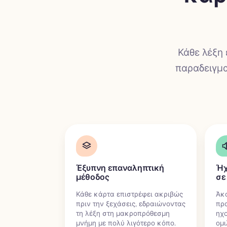
Κάθε λέξη 
παραδειγμα
Έξυπνη επαναληπτική
Ήχ
μέθοδος
σε
Κάθε κάρτα επιστρέφει ακριβώς
Άκ
πριν την ξεχάσεις, εδραιώνοντας
πρα
τη λέξη στη μακροπρόθεσμη
ηχ
μνήμη με πολύ λιγότερο κόπο.
ομι