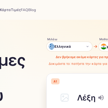
Κάρτα
Τιμές
FAQ
Blog
Μιλάω
Μαθα
Ελληνικά
ιμες
Δεν βρήκαμε ακόμα κάρτες για π
Δοκιμάστε το: πατήστε την κάρτα για 
A1
υ
Λέξη