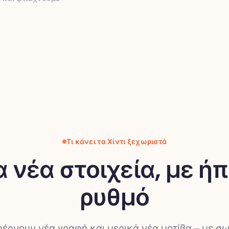
Τι κάνει τα Χίντι ξεχωριστά
α νέα στοιχεία, με ήπ
ρυθμό
 φέρνουν νέα γραφή και μερικά νέα μοτίβα – με σ