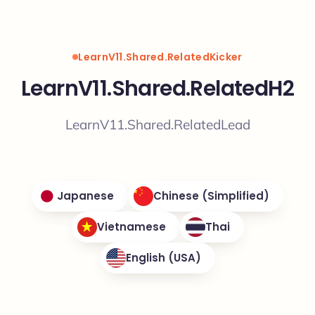
LearnV11.Shared.RelatedKicker
LearnV11.Shared.RelatedH2
LearnV11.Shared.RelatedLead
Japanese
Chinese (Simplified)
Vietnamese
Thai
English (USA)