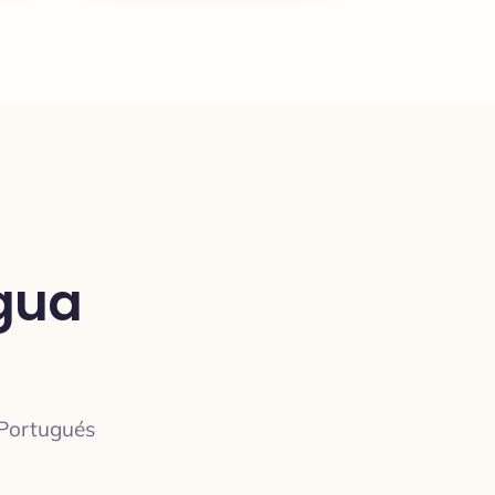
gua
 Portugués