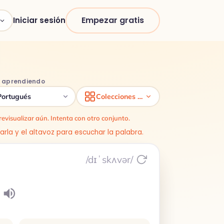
Empezar gratis
Iniciar sesión
y aprendiendo
Portugués
Colecciones de vocabulario
evisualizar aún. Intenta con otro conjunto.
rarla y el altavoz para escuchar la palabra.
/dɪˈskʌvər/