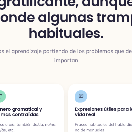
gratificante, aunqu
conde algunas tram
habituales.
 el aprendizaje partiendo de los problemas que de
importan
nero gramatical y
Expresiones útiles para l
rmas contraídas
vida real
solo o/a: también do/da, no/na,
Frases habituales del habla dia
/às, etc.
no de manuales