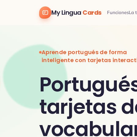
My Lingua
Cards
Funciones
La t
Aprende portugués de forma
inteligente con tarjetas interac
Portugués
tarjetas d
vocabular