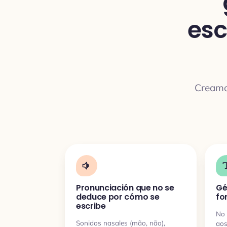
es
Creamos
Pronunciación que no se
Gé
deduce por cómo se
fo
escribe
No 
Sonidos nasales (mão, não),
aos