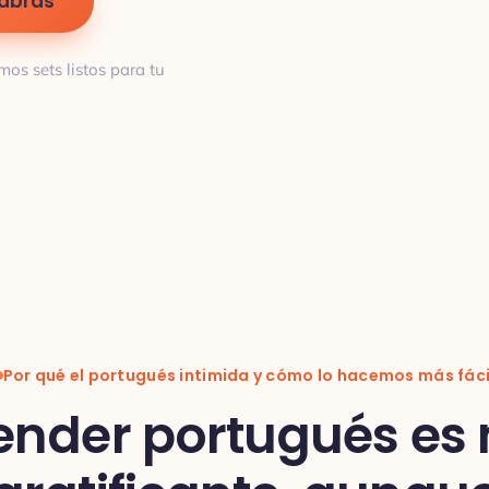
labras
mos sets listos para tu
Por qué el portugués intimida y cómo lo hacemos más fáci
ender portugués es