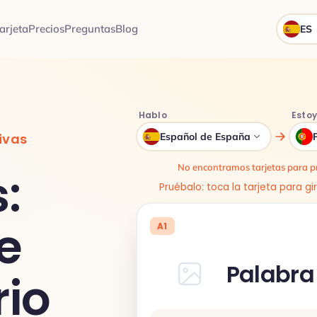
arjeta
Precios
Preguntas
Blog
ES
Hablo
Esto
tivas
Español de España
No encontramos tarjetas para pr
:
Pruébalo: toca la tarjeta para gi
e
A1
Palabra
io