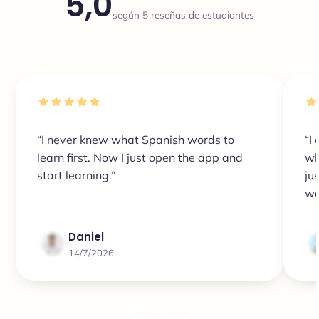
5,0
según 5 reseñas de estudiantes
“I never knew what Spanish words to
“I
learn first. Now I just open the app and
wh
start learning.”
ju
wo
ea
Daniel
14/7/2026