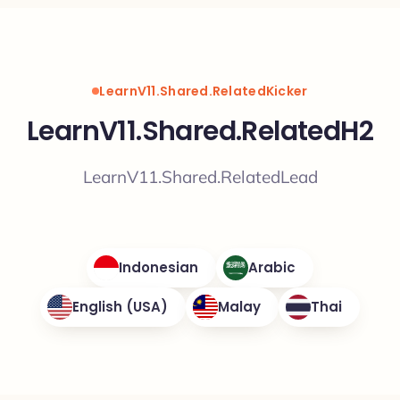
LearnV11.Shared.RelatedKicker
LearnV11.Shared.RelatedH2
LearnV11.Shared.RelatedLead
Indonesian
Arabic
English (USA)
Malay
Thai