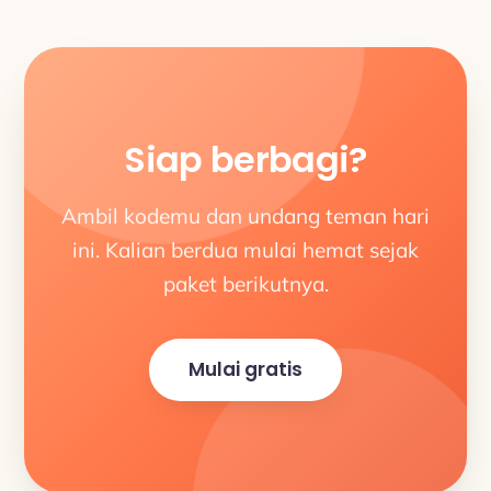
Siap berbagi?
Ambil kodemu dan undang teman hari
ini. Kalian berdua mulai hemat sejak
paket berikutnya.
Mulai gratis