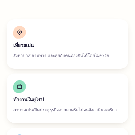
เที่ยวสเปน
สั่งทาปาส ถามทาง และคุยกับคนท้องถิ่นได้โดยไม่ชะงัก
ทำงานในยุโรป
ภาษาสเปนเปิดประตูธุรกิจจากมาดริดไปจนถึงลาตินอเมริกา