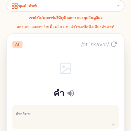
ชุดคำศัพท์
เรายังไม่พบการ์ดให้ดูตัวอย่าง ลองชุดอื่นดูสิคะ
ลองเลย: แตะการ์ดเพื่อพลิก แตะลำโพงเพื่อฟังเสียงคำศัพท์
/dɪˈskʌvər/
A1
คำ
คำอธิบาย