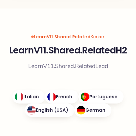
LearnV11.Shared.RelatedKicker
LearnV11.Shared.RelatedH2
LearnV11.Shared.RelatedLead
Italian
French
Portuguese
English (USA)
German