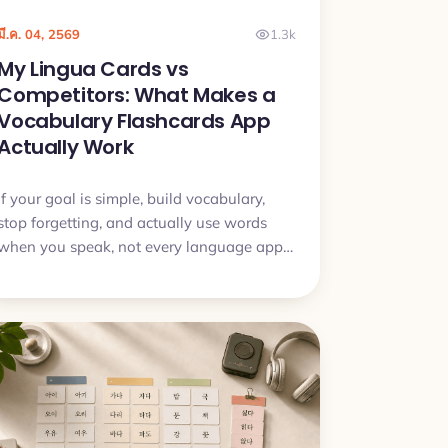
มี.ค. 04, 2569
1.3k
My Lingua Cards vs
Competitors: What Makes a
Vocabulary Flashcards App
Actually Work
If your goal is simple, build vocabulary,
stop forgetting, and actually use words
when you speak, not every language app
is built for that. This article breaks down
the real differences and when My Lingua
Cards is the better tool for vocabulary.