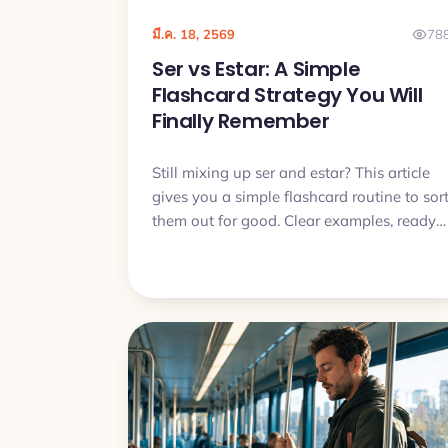
มี.ค. 18, 2569
78
Ser vs Estar: A Simple
Flashcard Strategy You Will
Finally Remember
Still mixing up ser and estar? This article
gives you a simple flashcard routine to sor
them out for good. Clear examples, ready
made patterns and a short daily plan you
can actually follow.