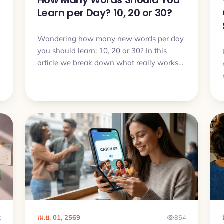
How Many Words Should You
Learn per Day? 10, 20 or 30?
Wondering how many new words per day
you should learn: 10, 20 or 30? In this
article we break down what really works
in real life and how to choose a pace that
you can actually sustain.
k
เม.ย. 01, 2569
854