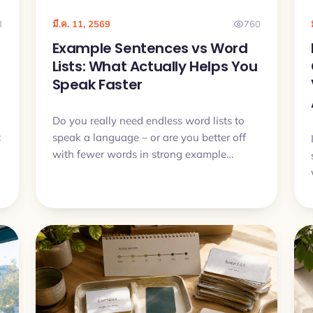
8
มี.ค. 11, 2569
760
Example Sentences vs Word
Lists: What Actually Helps You
Speak Faster
Do you really need endless word lists to
t
speak a language – or are you better off
with fewer words in strong example
sentences? In this article we will compare
both approaches and see why context,
audio and active recall usually beat dry
lists.