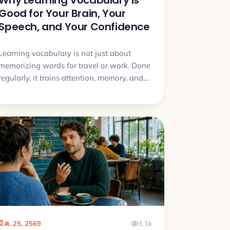
Why Learning Vocabulary Is
Good for Your Brain, Your
Speech, and Your Confidence
Learning vocabulary is not just about
memorizing words for travel or work. Done
regularly, it trains attention, memory, and
the ability to express ideas more clearly.
This article explains why vocabulary study
can improve both your target language
and the way you speak in general.
มี.ค. 25, 2569
1.1k