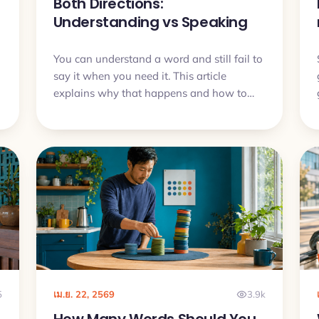
Both Directions:
Understanding vs Speaking
You can understand a word and still fail to
say it when you need it. This article
u
explains why that happens and how to
train vocabulary so it works both for
recognition and for speaking.
5
เม.ย. 22, 2569
3.9k