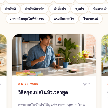
คำศัพท์
คำศัพท์หัวข้อ
คำสั่งซ้ำ
ชุดคำ
ทิศทางคำ
ภาษาอังกฤษในที่ทำงาน
แรงบันดาลใจ
ไวยากรณ์
5
ก.ค. 29, 2569
17
วิธีหยุดแปลในหัวเวลาพูด
การแปลในหัวทำให้พูดช้า เพราะทุกประโยค