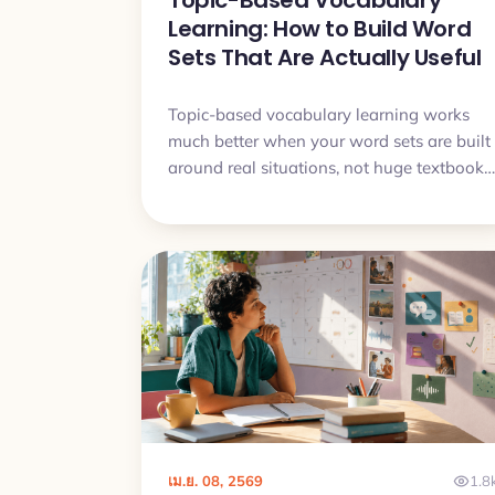
Topic-Based Vocabulary
Learning: How to Build Word
Sets That Are Actually Useful
Topic-based vocabulary learning works
much better when your word sets are built
around real situations, not huge textbook
categories. This article shows how to
choose useful words, avoid bloated sets,
and turn themed vocabulary into
something you can actually understand
and say.
เม.ย. 08, 2569
1.8