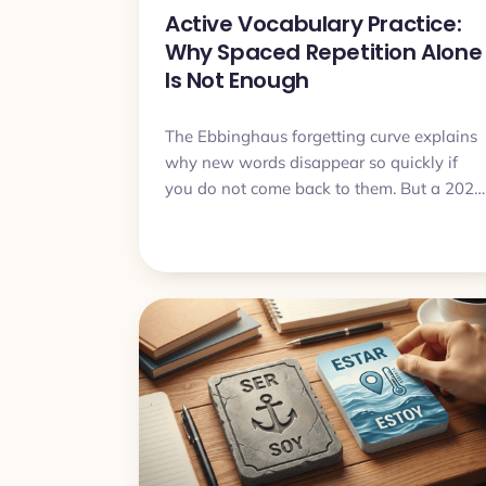
Active Vocabulary Practice:
Why Spaced Repetition Alone
Is Not Enough
The Ebbinghaus forgetting curve explains
why new words disappear so quickly if
you do not come back to them. But a 2024
study added an important detail: spaced
retrieval with variable cues may work
better than repetition alone. Here is how
that idea connects to Practice Sets in My
Lingua Cards and why it can help move
words from passive recognition to active
use.