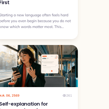
First
Starting a new language often feels hard
before you even begin because you do not
know which words matter most. This
article explains why that problem is
normal, what to do first, and how to start
learning without getting stuck in word
lists.
พ.ค. 06, 2569
261
Self-explanation for