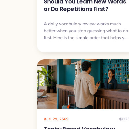
Should You Learn New Words
or Do Repetitions First?
A daily vocabulary review works much
better when you stop guessing what to do
first. Here is the simple order that helps yo
remember more, avoid overload, and make
steady progress.
เม.ย. 29, 2569
37