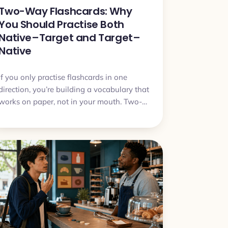
Two-Way Flashcards: Why
You Should Practise Both
Native–Target and Target–
Native
If you only practise flashcards in one
direction, you’re building a vocabulary that
works on paper, not in your mouth. Two-
way flashcards fix that by training both
understanding and speaking.