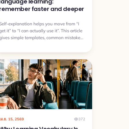
language learning:
remember faster and deeper
Self-explanation helps you move from “I
get it” to “I can actually use it”. This article
gives simple templates, common mistakes,
and a quick plan you can try today.
เม.ย. 15, 2569
372