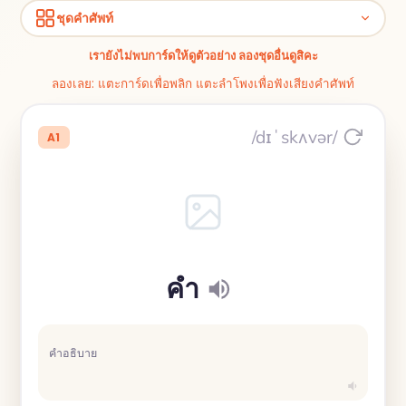
ชุดคำศัพท์
เรายังไม่พบการ์ดให้ดูตัวอย่าง ลองชุดอื่นดูสิคะ
ลองเลย: แตะการ์ดเพื่อพลิก แตะลำโพงเพื่อฟังเสียงคำศัพท์
/dɪˈskʌvər/
A1
คำ
คำอธิบาย