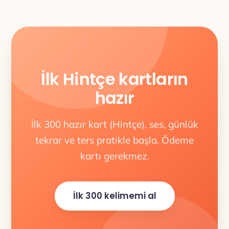
İlk Hintçe kartların
hazır
İlk 300 hazır kart (Hintçe), ses, günlük
tekrar ve ters pratikle başla. Ödeme
kartı gerekmez.
İlk 300 kelimemi al