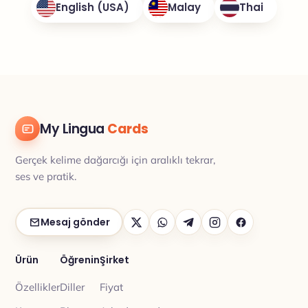
English (USA)
Malay
Thai
My Lingua
Cards
Gerçek kelime dağarcığı için aralıklı tekrar,
ses ve pratik.
Mesaj gönder
Ürün
Öğrenin
Şirket
Özellikler
Diller
Fiyat