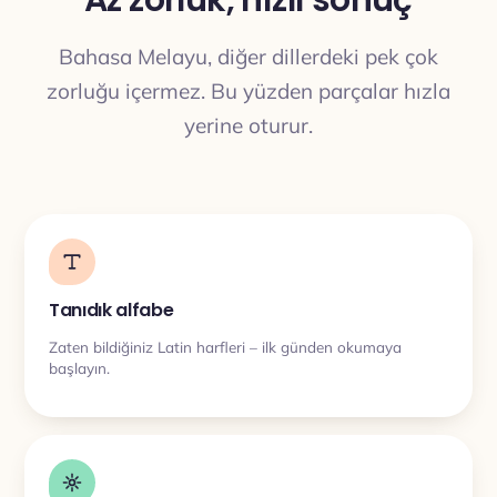
Az zorluk, hızlı sonuç
Bahasa Melayu, diğer dillerdeki pek çok
ÇEVIRI
zorluğu içermez. Bu yüzden parçalar hızla
yerine oturur.
Tanıdık alfabe
Zaten bildiğiniz Latin harfleri – ilk günden okumaya
başlayın.