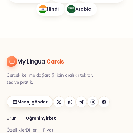
Hindi
Arabic
My Lingua
Cards
Gerçek kelime dağarcığı için aralıklı tekrar,
ses ve pratik.
Mesaj gönder
Ürün
Öğrenin
Şirket
Özellikler
Diller
Fiyat