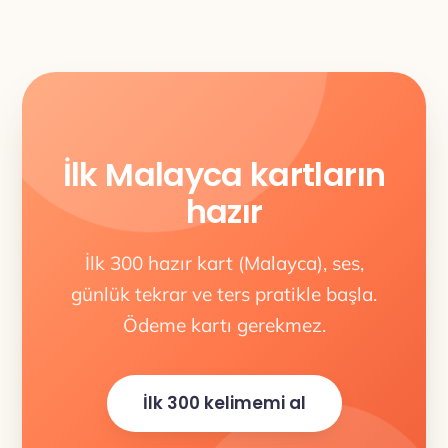
İlk Malayca kartların
hazır
İlk 300 hazır kart (Malayca), ses,
günlük tekrar ve ters pratikle başla.
Ödeme kartı gerekmez.
İlk 300 kelimemi al