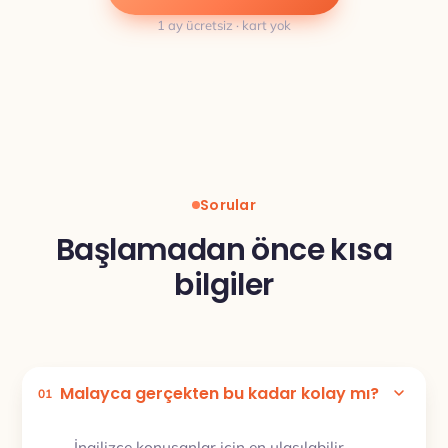
1 ay ücretsiz · kart yok
Sorular
Başlamadan önce kısa
bilgiler
Malayca gerçekten bu kadar kolay mı?
01
İngilizce konuşanlar için en ulaşılabilir