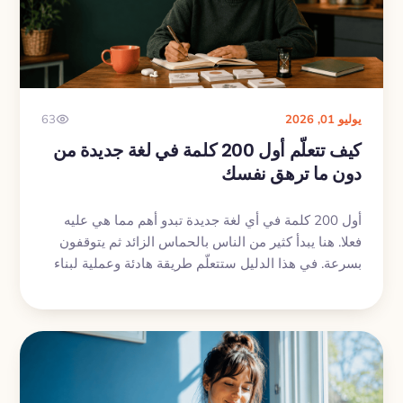
يوليو 01, 2026
63
كيف تتعلّم أول 200 كلمة في لغة جديدة من
دون ما ترهق نفسك
أول 200 كلمة في أي لغة جديدة تبدو أهم مما هي عليه
فعلا. هنا يبدأ كثير من الناس بالحماس الزائد ثم يتوقفون
بسرعة. في هذا الدليل ستتعلّم طريقة هادئة وعملية لبناء
أول قاعدة مفردات لك من دون ضغط زائد، وبوتيرة يمكن
الاستمرار عليها.