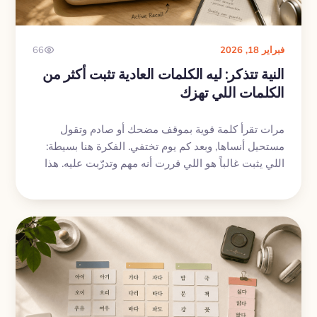
فبراير 18, 2026
66
النية تتذكر: ليه الكلمات العادية تثبت أكثر من
الكلمات اللي تهزك
مرات تقرأ كلمة قوية بموقف مضحك أو صادم وتقول
مستحيل أنساها, وبعد كم يوم تختفي. الفكرة هنا بسيطة:
اللي يثبت غالباً هو اللي قررت أنه مهم وتدرّبت عليه. هذا
المقال يحول فكرة النية للتذكر إلى روتين خفيف يفيدك
في مفرداتك, ومع My Lingua Cards تقدر تطبقها بسهولة.