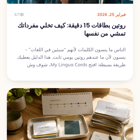
فبراير 25, 2026
67
روتين بطاقات 15 دقيقة: كيف تخلي مفرداتك
تمشي من نفسها
الناس ما ينسون الكلمات لأنهم “سيئين في اللغات” –
ينسون لأن ما عندهم روتين يومي ثابت. هذا الدليل يعطيك
طريقة بسيطة: افتح My Lingua Cards، شوف وش
الجاهز الآن، خلصه وامش.