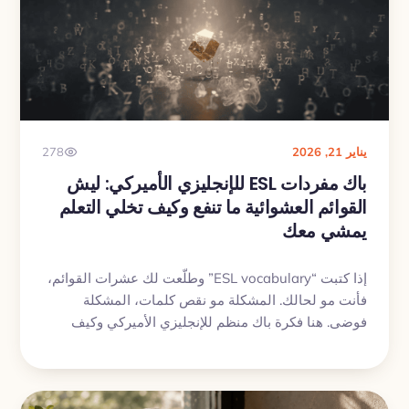
يناير 21, 2026
278
باك مفردات ESL للإنجليزي الأميركي: ليش
القوائم العشوائية ما تنفع وكيف تخلي التعلم
يمشي معك
إذا كتبت “ESL vocabulary” وطلّعت لك عشرات القوائم،
فأنت مو لحالك. المشكلة مو نقص كلمات، المشكلة
فوضى. هنا فكرة باك منظم للإنجليزي الأميركي وكيف
تذاكره بدون ما تغرق.