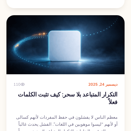
تدرب في اتجاهين، خصوصاً العكسي، لحد ما يصير
الاستدعاء تلقائياً.
ديسمبر 24, 2025
110
التكرار المتباعد بلا سحر: كيف تثبت الكلمات
فعلاً
معظم الناس لا يفشلون في حفظ المفردات لأنهم كسالى
أو لأنهم “ليسوا موهوبين في اللغات”. الفشل يحدث غالباً