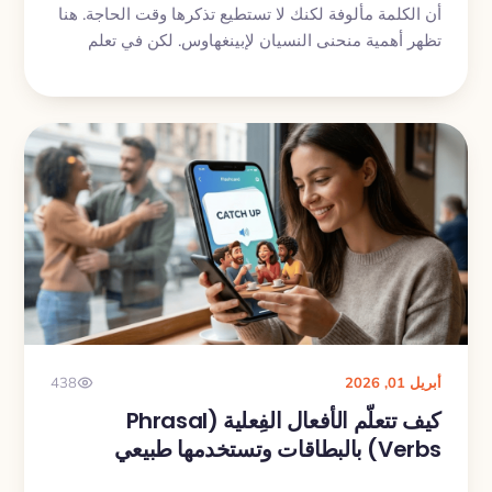
أن الكلمة مألوفة لكنك لا تستطيع تذكرها وقت الحاجة. هنا
تظهر أهمية منحنى النسيان لإبينغهاوس. لكن في تعلم
اللغات، التوقيت وحده لا يكفي. المهم أيضًا أن ترجع إلى
الكلمة عبر مواقف وصيغ تدريب مختلفة. لهذا تجمع My
Lingua Cards بين البطاقات التعليمية وPractice Sets
حتى تنتقل من مجرد التعرف على الكلمة إلى فهمها
واستخدامها فعلًا.
أبريل 01, 2026
438
كيف تتعلّم الأفعال الفِعلية (Phrasal
Verbs) بالبطاقات وتستخدمها طبيعي