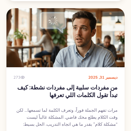
ديسمبر 31, 2025
273
من مفردات سلبية إلى مفردات نشطة: كيف
تبدأ تقول الكلمات اللي تعرفها
مرات تفهم الجملة فوراً، وتعرف الكلمة لما تسمعها… لكن
وقت الكلام يطلع مخك فاضي. المشكلة غالباً ليست
“مشكلة كلام” بقدر ما هي اتجاه التدريب. الحل بسيط: