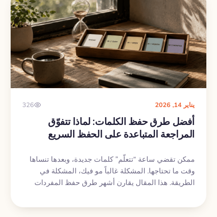
يناير 14, 2026
326
أفضل طرق حفظ الكلمات: لماذا تتفوّق
المراجعة المتباعدة على الحفظ السريع
ممكن تقضي ساعة “تتعلّم” كلمات جديدة، وبعدها تنساها
وقت ما تحتاجها. المشكلة غالباً مو فيك، المشكلة في
الطريقة. هذا المقال يقارن أشهر طرق حفظ المفردات
ويشرح ليش المراجعة المتباعدة (SRS) غالباً تكسب على
المدى الطويل.