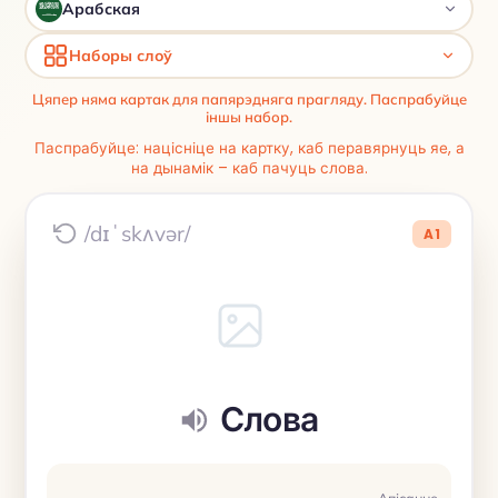
Арабская
Наборы слоў
Цяпер няма картак для папярэдняга прагляду. Паспрабуйце
іншы набор.
Паспрабуйце: націсніце на картку, каб перавярнуць яе, а
на дынамік – каб пачуць слова.
/dɪˈskʌvər/
A1
Слова
Апісанне