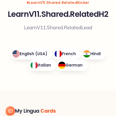
LearnV11.Shared.RelatedKicker
LearnV11.Shared.RelatedH2
LearnV11.Shared.RelatedLead
English (USA)
French
Hindi
Italian
German
My Lingua
Cards