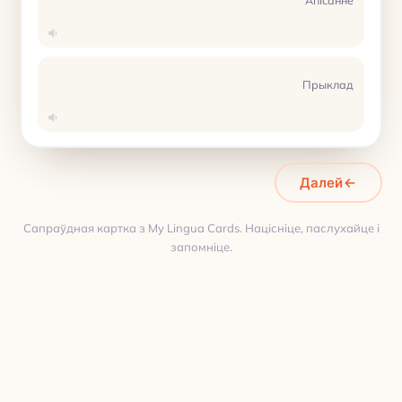
Прыклад
Далей
Сапраўдная картка з My Lingua Cards. Націсніце, паслухайце і
запомніце.
Пераклад