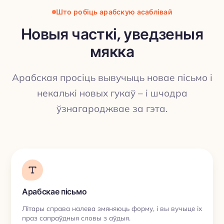
Што робіць арабскую асаблівай
Новыя часткі, уведзеныя
мякка
ПЕРАКЛАД
Арабская просіць вывучыць новае пісьмо і
некалькі новых гукаў – і шчодра
ўзнагароджвае за гэта.
Арабскае пісьмо
Літары справа налева змяняюць форму, і вы вучыце іх
праз сапраўдныя словы з аўдыя.