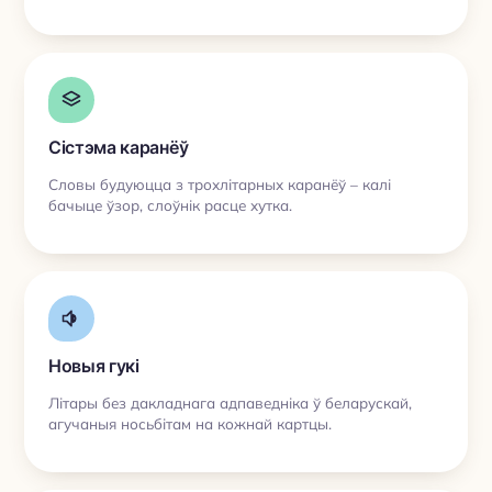
Сістэма каранёў
Словы будуюцца з трохлітарных каранёў – калі
бачыце ўзор, слоўнік расце хутка.
Новыя гукі
Літары без дакладнага адпаведніка ў беларускай,
агучаныя носьбітам на кожнай картцы.