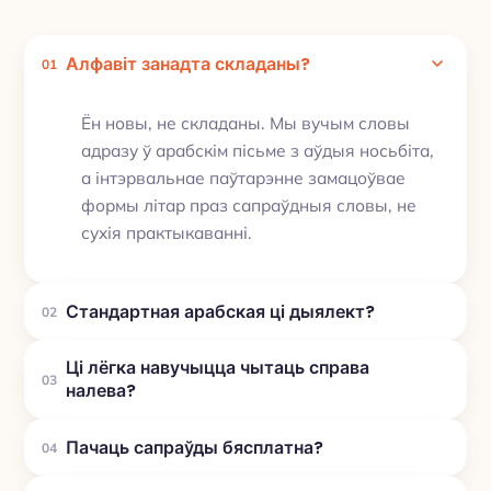
Алфавіт занадта складаны?
01
Ён новы, не складаны. Мы вучым словы
адразу ў арабскім пісьме з аўдыя носьбіта,
а інтэрвальнае паўтарэнне замацоўвае
формы літар праз сапраўдныя словы, не
сухія практыкаванні.
Стандартная арабская ці дыялект?
02
Ці лёгка навучыцца чытаць справа
03
налева?
Пачаць сапраўды бясплатна?
04