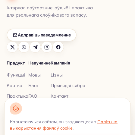
Інтэрвал паўтарэнне, аўдыё і практыка
для рэальнага слоўнікавага запасу.
Адправіць паведамленне
Прадукт
Навучанне
Кампанія
Функцыі
Мовы
Цэны
Картка
Блог
Прывядзі сябра
Практыка
FAQ
Кантакт
Карыстаючыся сайтам, вы згаджаецеся з
Палітыка
Палітыка прыватнасці
Умовы
© 2026 My Lingua Cards ·
·
выкарыстання файлаў cookie
.
выкарыстання