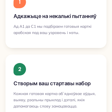
1
Адкажыце на некалькі пытанняў
Ад A1 да C1 мы падбіраем гатовыя карткі
арабская пад ваш узровень і мэты.
2
Створым ваш стартавы набор
Кожная гатовая картка абʼядноўвае аўдыя,
выяву, рэальны прыклад і дэталі, якія
дапамагаюць слову замацавацца.