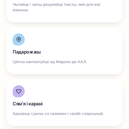
Чытайце і лепш разумейце тэксты, якія для вас
важныя.
Падарожжы
Цёпла кантактуйце ад Марока да ААЭ.
Сям'я і карані
Аднавіце сувязь са сваякамі і сваёй спадчынай.