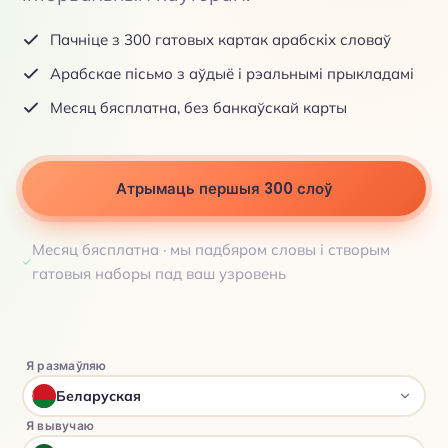
Пачніце з 300 гатовых картак арабскіх словаў
Арабскае пісьмо з аўдыё і рэальнымі прыкладамі
Месяц бясплатна, без банкаўскай карты
Атрымаць першыя 300 слоў
Месяц бясплатна · мы падбяром словы і створым
гатовыя наборы пад ваш узровень
Я размаўляю
Беларуская
Я вывучаю