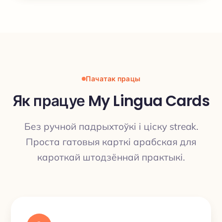
Пачатак працы
Як працуе My Lingua Cards
Без ручной падрыхтоўкі і ціску streak.
Проста гатовыя карткі арабская для
кароткай штодзённай практыкі.