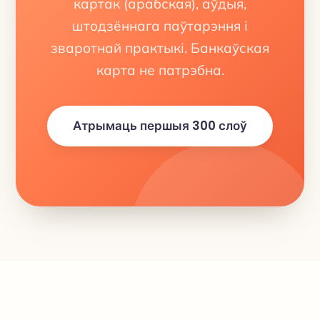
картак (арабская), аўдыя,
штодзённага паўтарэння і
зваротнай практыкі. Банкаўская
карта не патрэбна.
Атрымаць першыя 300 слоў