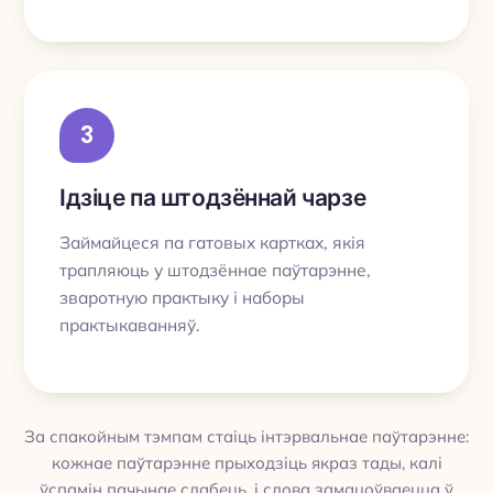
3
Ідзіце па штодзённай чарзе
Займайцеся па гатовых картках, якія
трапляюць у штодзённае паўтарэнне,
зваротную практыку і наборы
практыкаванняў.
За спакойным тэмпам стаіць інтэрвальнае паўтарэнне:
кожнае паўтарэнне прыходзіць якраз тады, калі
ўспамін пачынае слабець, і слова замацоўваецца ў