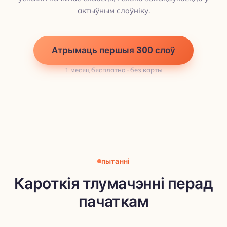
актыўным слоўніку.
Атрымаць першыя 300 слоў
1 месяц бясплатна · без карты
пытанні
Кароткія тлумачэнні перад
пачаткам