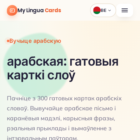
My Lingua
Cards
BE
Вучыце арабскую
арабская: гатовыя
карткі слоў
Пачніце з 300 гатовых картак арабскіх
словаў. Вывучайце арабскае пісьмо і
каранёвыя мадэлі, карысныя фразы,
рэальныя прыклады і вымаўленне з
інтэрвальным паўторам.