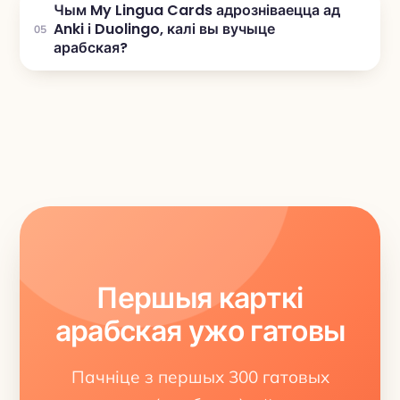
Чым My Lingua Cards адрозніваецца ад
Anki і Duolingo, калі вы вучыце
05
арабская?
Першыя карткі
арабская ужо гатовы
Пачніце з першых 300 гатовых