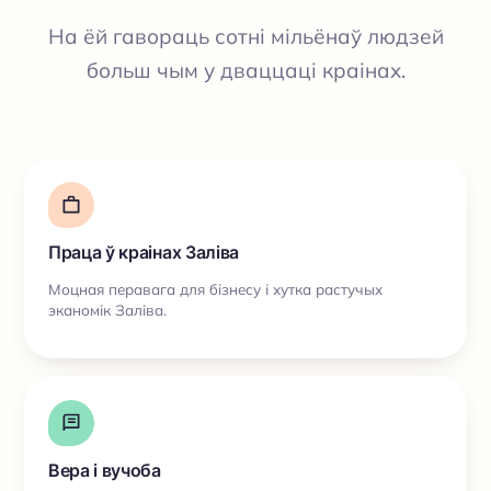
На ёй гавораць сотні мільёнаў людзей
больш чым у дваццаці краінах.
Праца ў краінах Заліва
Моцная перавага для бізнесу і хутка растучых
эканомік Заліва.
Вера і вучоба