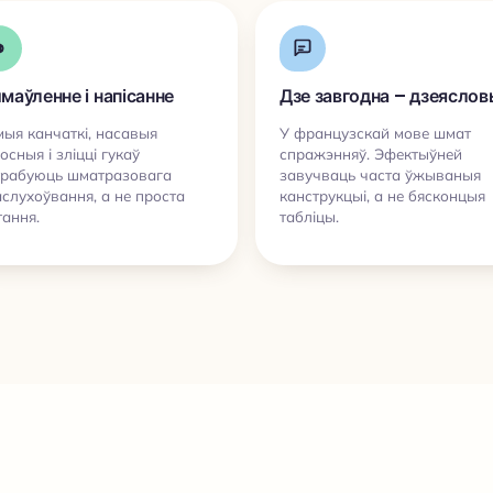
маўленне і напісанне
Дзе завгодна – дзеяслов
ыя канчаткі, насавыя
У французскай мове шмат
осныя і зліцці гукаў
спражэнняў. Эфектыўней
трабуюць шматразовага
завучваць часта ўжываныя
слухоўвання, а не проста
канструкцыі, а не бясконцыя
ання.
табліцы.