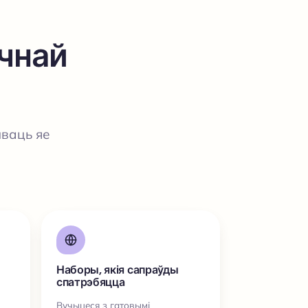
чнай
ваць яе
Наборы, якія сапраўды
спатрэбяцца
Вучыцеся з гатовымі