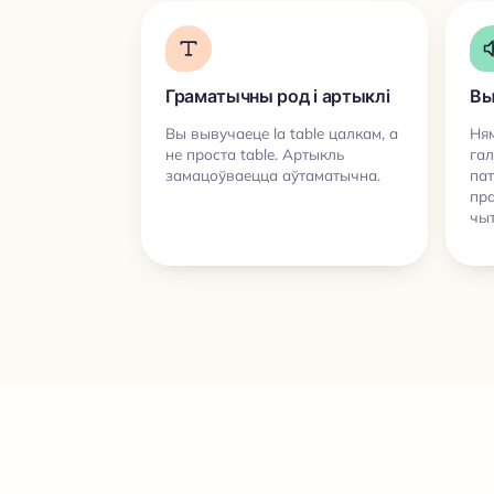
Граматычны род і артыклі
Вы
Вы вывучаеце la table цалкам, а
Ням
не проста table. Артыкль
гал
замацоўваецца аўтаматычна.
па
пра
чыт