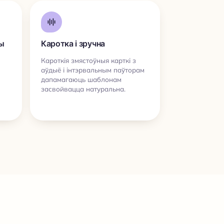
ы
Каротка і зручна
Кароткія змястоўныя карткі з
аўдыё і інтэрвальным паўторам
дапамагаюць шаблонам
засвойвацца натуральна.