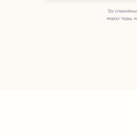
За спакойным
якраз тады, 