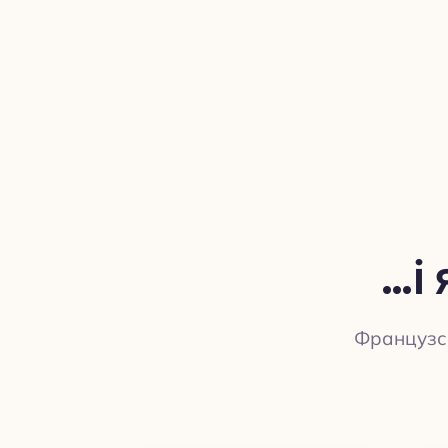
…і
Французск