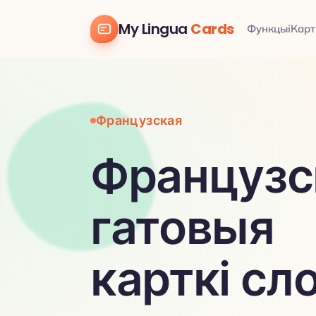
My Lingua
Cards
Функцыі
Карт
Французская
Французс
гатовыя
карткі сл