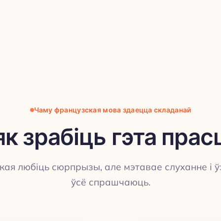
Чаму французская мова здаецца складанай
 як зрабіць гэта прас
ая любіць сюрпрызы, але мэтавае слуханне і 
ўсё спрашчаюць.