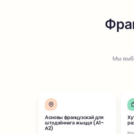
Фра
Мы выб
Асновы французскай для
Ху
штодзённага жыцця (A1–
ра
A2)
Кал