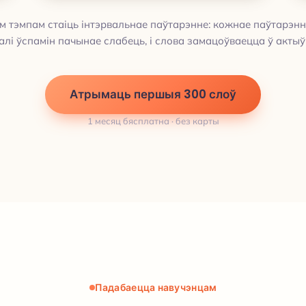
 тэмпам стаіць інтэрвальнае паўтарэнне: кожнае паўтарэнн
калі ўспамін пачынае слабець, і слова замацоўваецца ў актыў
Атрымаць першыя 300 слоў
1 месяц бясплатна · без карты
Падабаецца навучэнцам