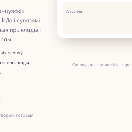
анцузскіх
Апісанне
e/la і сувязямі
ьныя прыклады і
орам.
кіх словаў
ьныя прыклады
Сапраўдная картка з My Lingua 
ы
Пераклад
ПЕРАКЛАД
створым гатовыя