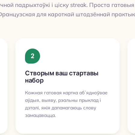
чной падрыхтоўкі і ціску streak. Проста гатовыя
Французская для кароткай штодзённай практыкі
2
Створым ваш стартавы
набор
Кожная гатовая картка абʼядноўвае
аўдыя, выяву, рэальны прыклад і
дэталі, якія дапамагаюць слову
замацавацца.