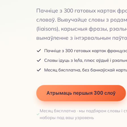
Пачніце з 300 гатовых картак фр
словаў. Вывучайце словы з родам l
(liaisons), карысныя фразы, рэал
вымаўленне з інтэрвальным паўт
Пачніце з 300 гатовых картак французс
Словы ідуць з le/la, плюс аўдыё і рэал
Месяц бясплатна, без банкаўскай карт
Атрымаць першыя 300 слоў
Месяц бясплатна · мы падбяром словы і 
наборы пад ваш узровень