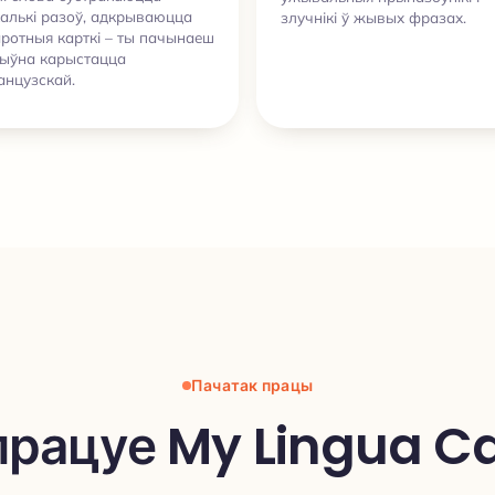
алькі разоў, адкрываюцца
злучнікі ў жывых фразах.
ротныя карткі – ты пачынаеш
тыўна карыстацца
анцузскай.
Пачатак працы
працуе My Lingua C