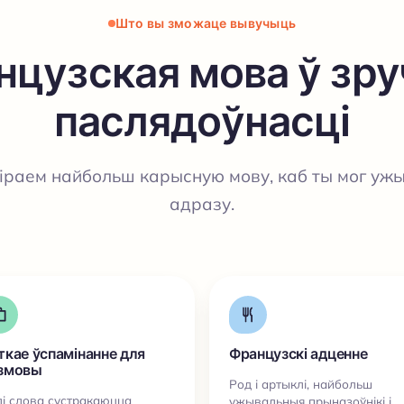
Што вы зможаце вывучыць
нцузская мова ў зру
паслядоўнасці
іраем найбольш карысную мову, каб ты мог ужы
адразу.
ткае ўспамінанне для
Французскі адценне
змовы
Род і артыклі, найбольш
і слова сустракаюцца
ужывальныя прыназоўнікі і