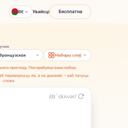
Бясплатна
Увайсці
BE
вучаю
Французская
Наборы слоў
дняга прагляду. Паспрабуйце іншы набор.
каб перавярнуць яе, а на дынамік – каб пачуць
слова.
/dɪˈskʌvər/