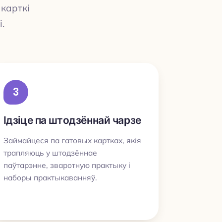
 карткі
.
3
Ідзіце па штодзённай чарзе
Займайцеся па гатовых картках, якія
трапляюць у штодзённае
паўтарэнне, зваротную практыку і
наборы практыкаванняў.