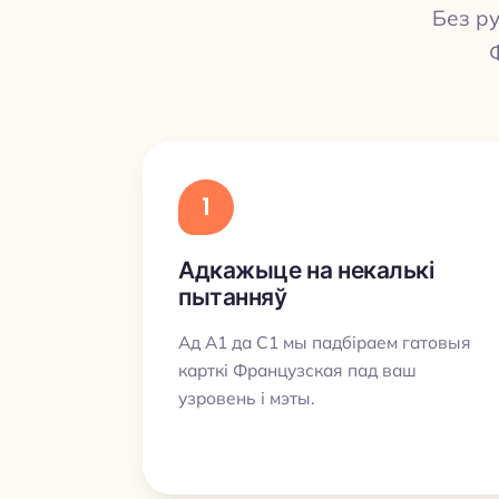
Без ру
1
Адкажыце на некалькі
пытанняў
Ад A1 да C1 мы падбіраем гатовыя
карткі Французская пад ваш
узровень і мэты.