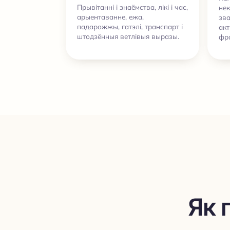
Прывітанні і знаёмства, лікі і час,
нек
арыентаванне, ежа,
зва
падарожжы, гатэлі, транспарт і
ак
штодзённыя ветлівыя выразы.
фр
Як 