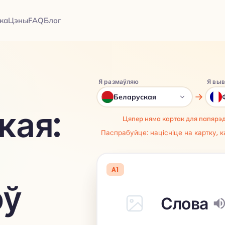
ка
Цэны
FAQ
Блог
Я размаўляю
Я вы
Беларуская
кая:
Цяпер няма картак для папярэ
Паспрабуйце: націсніце на картку, 
A1
оў
Слова