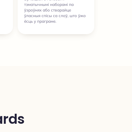
тэматычнымі наборамі па
ўзроўнях або стварайце
ўласныя спісы са слоў, што ўжо
ёсць у праграме.
ards