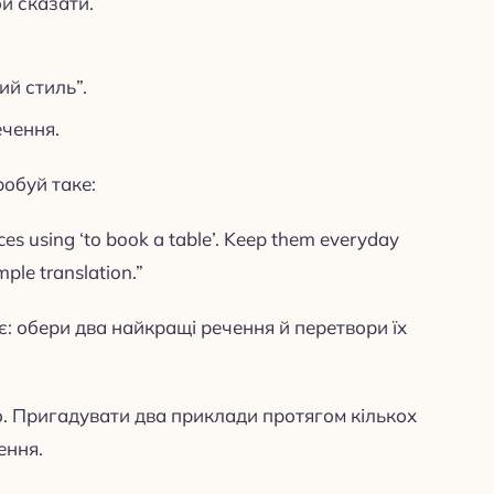
би сказати.
ий стиль”.
ечення.
обуй таке:
ces using ‘to book a table’. Keep them everyday
mple translation.”
є: обери два найкращі речення й перетвори їх
о. Пригадувати два приклади протягом кількох
ення.