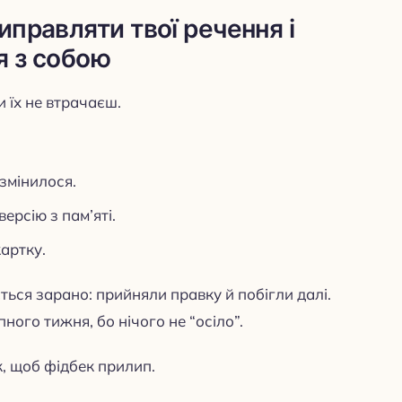
иправляти твої речення і
я з собою
и їх не втрачаєш.
 змінилося.
ерсію з пам’яті.
артку.
ться зарано: прийняли правку й побігли далі.
ного тижня, бо нічого не “осіло”.
к, щоб фідбек прилип.