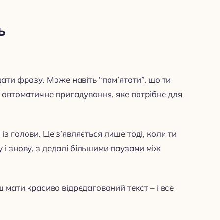
ь
ати фразу. Може навіть “пам’ятати”, що ти
ює автоматичне пригадування, яке потрібне для
із голови. Це з’являється лише тоді, коли ти
у і знову, з дедалі більшими паузами між
мати красиво відредагований текст – і все