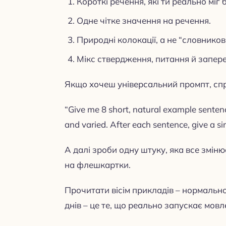
Короткі речення, які ти реально міг 
Одне чітке значення на речення.
Природні колокації, а не “словников
Мікс ствердження, питання й запер
Якщо хочеш універсальний промпт, спр
“Give me 8 short, natural example senten
and varied. After each sentence, give a si
А далі зроби одну штуку, яка все зміню
на флешкартки.
Прочитати вісім прикладів – нормальн
днів – це те, що реально запускає мовл