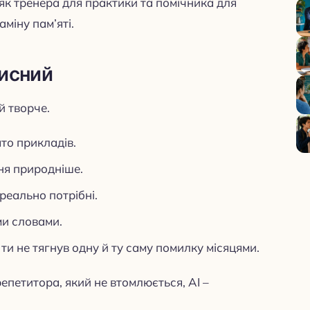
як тренера для практики та помічника для
міну пам’яті.
рисний
й творче.
то прикладів.
ня природніше.
 реально потрібні.
ми словами.
ти не тягнув одну й ту саму помилку місяцями.
епетитора, який не втомлюється, AI –