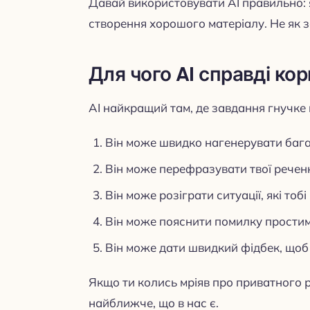
Давай використовувати AI правильно: 
створення хорошого матеріалу. Не як за
Для чого AI справді ко
AI найкращий там, де завдання гнучке 
Він може швидко нагенерувати бага
Він може перефразувати твої речен
Він може розіграти ситуації, які тобі
Він може пояснити помилку прости
Він може дати швидкий фідбек, щоб 
Якщо ти колись мріяв про приватного р
найближче, що в нас є.