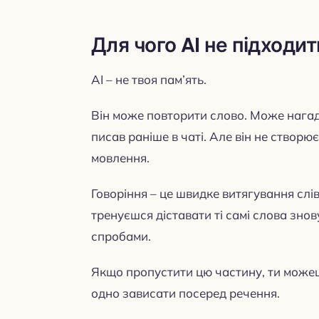
Для чого AI не підходит
AI – не твоя пам’ять.
Він може повторити слово. Може нагад
писав раніше в чаті. Але він не створ
мовлення.
Говоріння – це швидке витягування слів 
тренуєшся діставати ті самі слова знов
спробами.
Якщо пропустити цю частину, ти можеш 
одно зависати посеред речення.