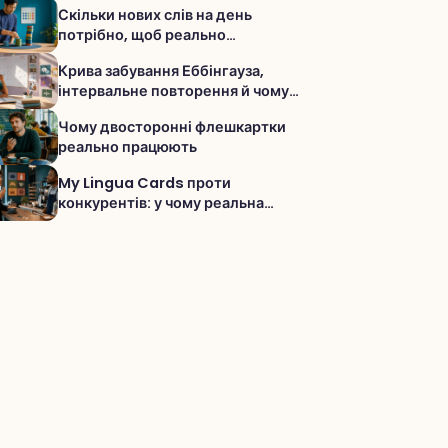
Скільки нових слів на день
потрібно, щоб реально
просуватися?
Крива забування Еббінгауза,
інтервальне повторення й чому
різна практика справді допомагає
Чому двосторонні флешкартки
запам’ятовувати слова
реально працюють
My Lingua Cards проти
конкурентів: у чому реальна
різниця і чому сервіс сильніший для
словника