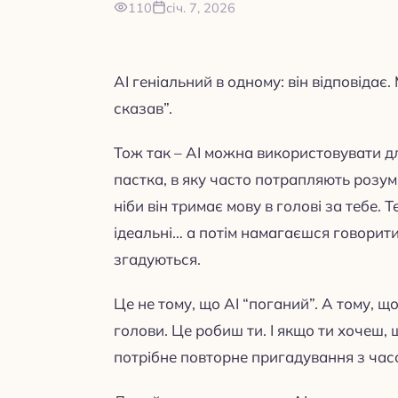
110
січ. 7, 2026
AI геніальний в одному: він відповідає.
сказав”.
Тож так – AI можна використовувати дл
пастка, в яку часто потрапляють розум
ніби він тримає мову в голові за тебе. Т
ідеальні… а потім намагаєшся говорити
згадуються.
Це не тому, що AI “поганий”. А тому, щ
голови. Це робиш ти. І якщо ти хочеш, 
потрібне повторне пригадування з час