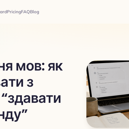
card
Pricing
FAQ
Blog
ня мов: як
ати з
 “здавати
нду”