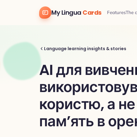
My Lingua
Cards
Features
The 
Language learning insights & stories
AI для вивчен
використовув
користю, а не
пам’ять в оре