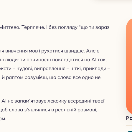
 Миттєво. Терпляче. І без погляду “що ти зараз
я вивчення мов і рухатися швидше. Але є
ні люди: ти починаєш покладатися на AI так,
ексти – чудові, виправлення – чіткі, приклади –
 й раптом розумієш, що слова все одно не
о AI не запам’ятовує лексику всередині твоєї
щоб слова з’являлися в реальній розмові,
Po
ом.