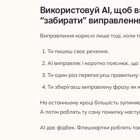
Використовуй AI, щоб в
“забирати” виправленн
Виправлення корисні лише тоді, коли т
Ти пишеш своє речення.
AI виправляє і коротко пояснює, що
Ти один раз переписуєш правильну в
Ти зберігаєш виправлену фразу як к
На останньому кроці більшість зупиняє
А потім роблять ту саму помилку наступ
AI дає фідбек. Флешкартки роблять та