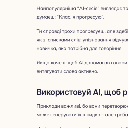
Найпопулярніша “AI-сесія” виглядає так
думаєш: “Клас, я прогресую”.
Ти справді трохи прогресуєш, але зде
як зі списками слів: упізнавання відчув
навичка, яка потрібна для говоріння.
Якщо хочеш, щоб AI допомагав говорити
витягувати слова активно.
Використовуй AI, щоб 
Приклади важливі, бо вони перетворюю
може генерувати їх швидко – але треб