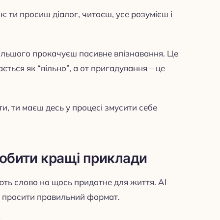
: ти просиш діалог, читаєш, усе розумієш і
більшого прокачуєш пасивне впізнавання. Це
ається як “вільно”, а от пригадування – це
, ти маєш десь у процесі змусити себе
робити кращі приклади
ть слово на щось придатне для життя. AI
а просити правильний формат.