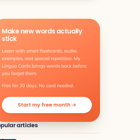
Make new words actually
stick
Learn with smart flashcards, audio,
examples, and spaced repetition. My
Lingua Cards brings words back before
you forget them.
Free for 30 days. No card needed.
Start my free month →
pular articles