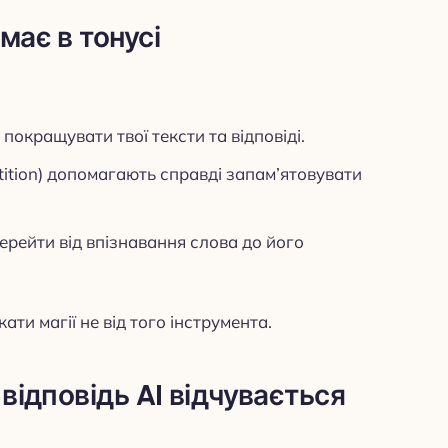
має в тонусі
покращувати твої тексти та відповіді.
tition) допомагають справді запам’ятовувати
рейти від впізнавання слова до його
ати магії не від того інструмента.
відповідь AI відчувається