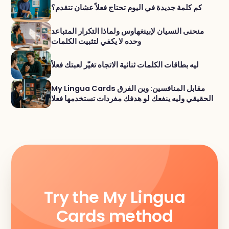
كم كلمة جديدة في اليوم تحتاج فعلاً عشان تتقدم؟
منحنى النسيان لإبينغهاوس ولماذا التكرار المتباعد
وحده لا يكفي لتثبيت الكلمات
ليه بطاقات الكلمات ثنائية الاتجاه تغيّر لعبتك فعلاً
My Lingua Cards مقابل المنافسين: وين الفرق
الحقيقي وليه ينفعك لو هدفك مفردات تستخدمها فعلا
Try the My Lingua
Cards method