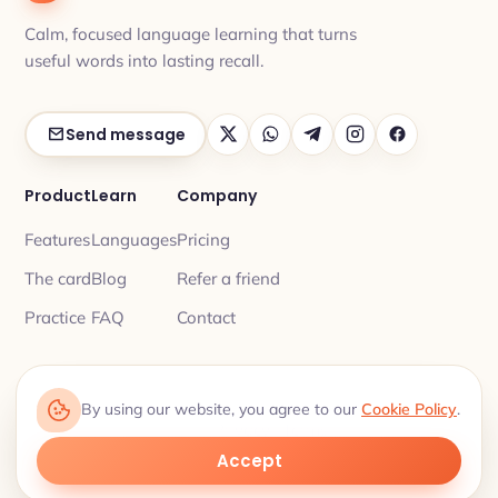
Calm, focused language learning that turns
useful words into lasting recall.
Send message
Product
Learn
Company
Features
Languages
Pricing
The card
Blog
Refer a friend
Practice
FAQ
Contact
By using our website, you agree to our
Cookie Policy
.
Privacy
Terms
© 2026 My Lingua Cards ·
·
Learn 18 languages, one word at a time.
Accept