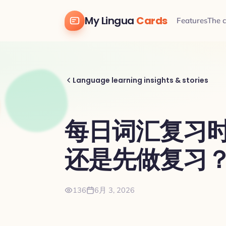
My Lingua
Cards
Features
The 
Language learning insights & stories
每日词汇复习
还是先做复习
136
6月 3, 2026