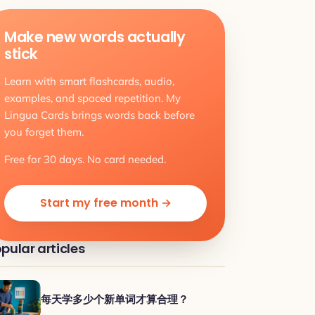
Make new words actually
stick
Learn with smart flashcards, audio,
examples, and spaced repetition. My
Lingua Cards brings words back before
you forget them.
Free for 30 days. No card needed.
Start my free month →
pular articles
每天学多少个新单词才算合理？