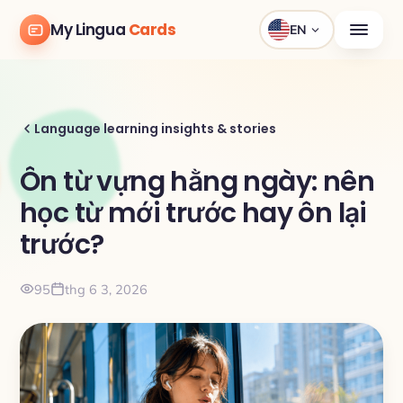
My Lingua
Cards
EN
Language learning insights & stories
Ôn từ vựng hằng ngày: nên
học từ mới trước hay ôn lại
trước?
95
thg 6 3, 2026