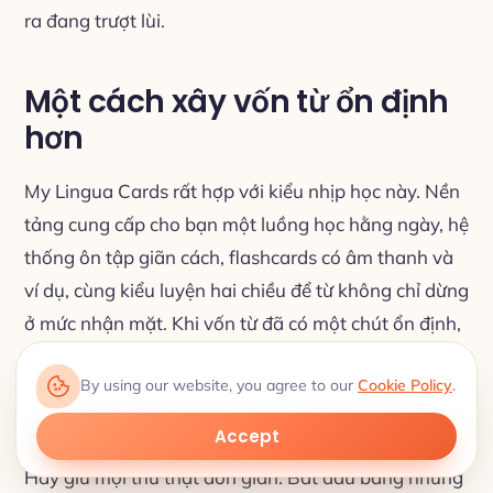
ra đang trượt lùi.
Một cách xây vốn từ ổn định
hơn
My Lingua Cards rất hợp với kiểu nhịp học này. Nền
tảng cung cấp cho bạn một luồng học hằng ngày, hệ
thống ôn tập giãn cách, flashcards có âm thanh và
ví dụ, cùng kiểu luyện hai chiều để từ không chỉ dừng
ở mức nhận mặt. Khi vốn từ đã có một chút ổn định,
Practice Sets và Daily Quiz có thể bổ sung thêm cơ
By using our website, you agree to our
Cookie Policy
.
hội gợi nhớ và thêm sự đa dạng ngay trong cùng
một quá trình học.
Accept
Hãy giữ mọi thứ thật đơn giản. Bắt đầu bằng những