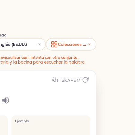
ndo
Inglés (EE.UU.)
Colecciones de vocabulario
evisualizar aún. Intenta con otro conjunto.
rarla y la bocina para escuchar la palabra.
/dɪˈskʌvər/
Ejemplo