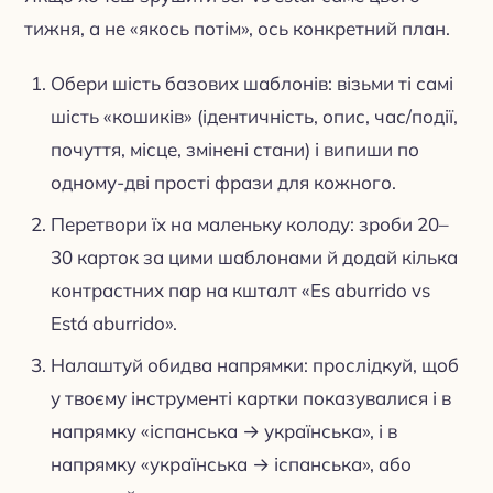
тижня, а не «якось потім», ось конкретний план.
Обери шість базових шаблонів: візьми ті самі
шість «кошиків» (ідентичність, опис, час/події,
почуття, місце, змінені стани) і випиши по
одному-дві прості фрази для кожного.
Перетвори їх на маленьку колоду: зроби 20–
30 карток за цими шаблонами й додай кілька
контрастних пар на кшталт «Es aburrido vs
Está aburrido».
Налаштуй обидва напрямки: прослідкуй, щоб
у твоєму інструменті картки показувалися і в
напрямку «іспанська → українська», і в
напрямку «українська → іспанська», або