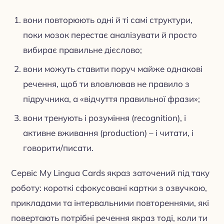
вони повторюють одні й ті самі структури,
поки мозок перестає аналізувати й просто
вибирає правильне дієслово;
вони можуть ставити поруч майже однакові
речення, щоб ти вловлював не правило з
підручника, а «відчуття правильної фрази»;
вони тренують і розуміння (recognition), і
активне вживання (production) – і читати, і
говорити/писати.
Сервіс My Lingua Cards якраз заточений під таку
роботу: короткі сфокусовані картки з озвучкою,
прикладами та інтервальними повтореннями, які
повертають потрібні речення якраз тоді, коли ти