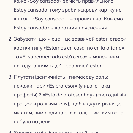
каже «Soy cansado» замість правильного
Estoy cansado, тому зроби яскраву картку на
кшталт «Soy cansado – неправильно. Кажемо
Estoy cansado» з коротким поясненням.
Забувати, що місце – це зазвичай estar: створи
картки типу «Estamos en casa, no en la oficina»
та «El supermercado está cerca» з маленьким
нагадуванням «Де? – зазвичай estar».
Плутати ідентичність і тимчасову роль:
покажи пари «Es profesor» (у нього така
професія) й «Está de profesor hoy» (сьогодні він
працює в ролі вчителя), щоб відчути різницю
між тим, ким людина є взагалі, і тим, ким вона
побула на день.
Залежати від формули «постійне vs