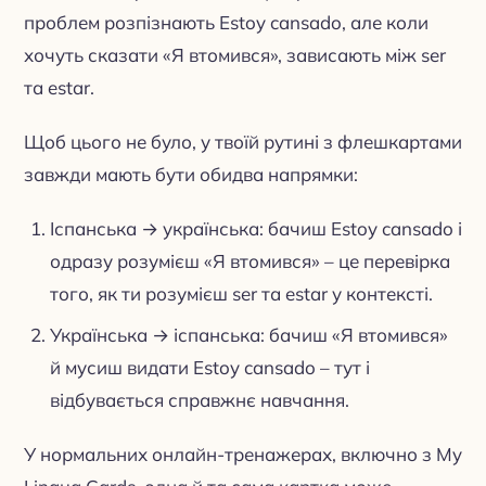
проблем розпізнають Estoy cansado, але коли
хочуть сказати «Я втомився», зависають між ser
та estar.
Щоб цього не було, у твоїй рутині з флешкартами
завжди мають бути обидва напрямки:
Іспанська → українська: бачиш Estoy cansado і
одразу розумієш «Я втомився» – це перевірка
того, як ти розумієш ser та estar у контексті.
Українська → іспанська: бачиш «Я втомився»
й мусиш видати Estoy cansado – тут і
відбувається справжнє навчання.
У нормальних онлайн-тренажерах, включно з My