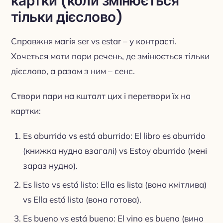
картки (коли змінюється
тільки дієслово)
Справжня магія ser vs estar – у контрасті.
Хочеться мати пари речень, де змінюється тільки
дієслово, а разом з ним – сенс.
Створи пари на кшталт цих і перетвори їх на
картки:
Es aburrido vs está aburrido: El libro es aburrido
(книжка нудна взагалі) vs Estoy aburrido (мені
зараз нудно).
Es listo vs está listo: Ella es lista (вона кмітлива)
vs Ella está lista (вона готова).
Es bueno vs está bueno: El vino es bueno (вино