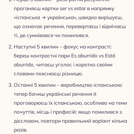
проганяєш картки ser vs estar в напрямку
«іспанська → українська», швидко вирішуєш,
що означає речення, перевертаєш і відмічаєш
ті, де сумнівався чи помилився.
Наступні 5 хвилин – фокус на контрасті:
береш контрастні пари Es aburrido vs Está
aburrido, читаєш уголос і коротко своїми
словами пояснюєш різницю.
Останні 5 хвилин – виробництво іспанською:
тепер бачиш українські речення й
проговорюєш їх іспанською, особливо на теми
почуттів, місць і професій; якщо помилився з
дієсловом, повтори правильний варіант кілька
разів.