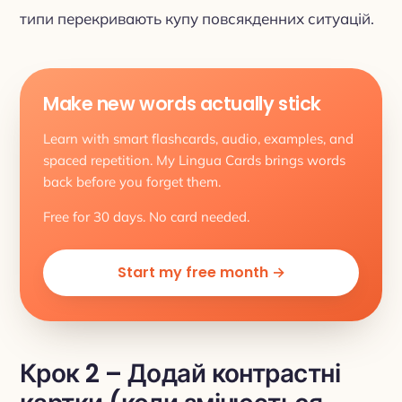
типи перекривають купу повсякденних ситуацій.
Make new words actually stick
Learn with smart flashcards, audio, examples, and
spaced repetition. My Lingua Cards brings words
back before you forget them.
Free for 30 days. No card needed.
Start my free month →
Крок 2 – Додай контрастні