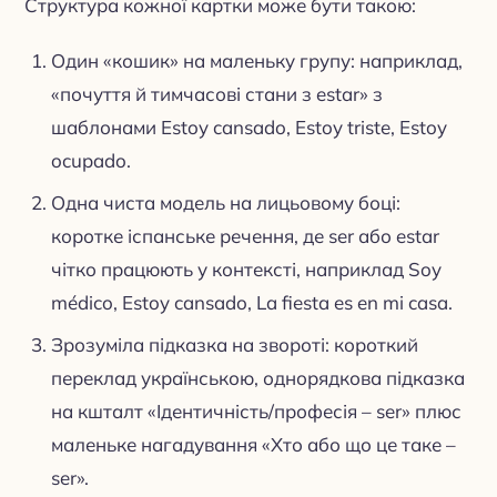
Структура кожної картки може бути такою:
Один «кошик» на маленьку групу: наприклад,
«почуття й тимчасові стани з estar» з
шаблонами Estoy cansado, Estoy triste, Estoy
ocupado.
Одна чиста модель на лицьовому боці:
коротке іспанське речення, де ser або estar
чітко працюють у контексті, наприклад Soy
médico, Estoy cansado, La fiesta es en mi casa.
Зрозуміла підказка на звороті: короткий
переклад українською, однорядкова підказка
на кшталт «Ідентичність/професія – ser» плюс
маленьке нагадування «Хто або що це таке –
ser».