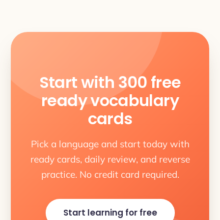
Start with 300 free
ready vocabulary
cards
Pick a language and start today with
ready cards, daily review, and reverse
practice. No credit card required.
Start learning for free