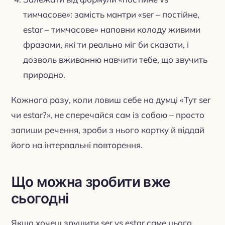
тимчасове»: замість мантри «ser – постійне,
estar – тимчасове» наповни колоду живими
фразами, які ти реально міг би сказати, і
дозволь вживанню навчити тебе, що звучить
природно.
Кожного разу, коли ловиш себе на думці «Тут ser
чи estar?», не сперечайся сам із собою – просто
запиши речення, зроби з нього картку й віддай
його на інтервальні повторення.
Що можна зробити вже
сьогодні
Якщо хочеш зрушити ser vs estar саме цього