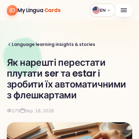
My Lingua
Cards
EN
Language learning insights & stories
Як нарешті перестати
плутати ser та estar і
зробити їх автоматичними
з флешкартами
279
бер. 18, 2026