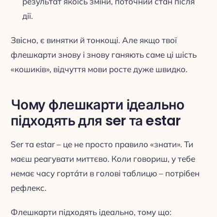
результат якоїсь зміни, поточний стан після
дії.
Звісно, є винятки й тонкощі. Але якщо твої
флешкарти знову і знову ганяють саме ці шість
«кошиків», відчуття мови росте дуже швидко.
Чому флешкарти ідеально
підходять для ser та estar
Ser та estar – це не просто правило «знати». Ти
маєш реагувати миттєво. Коли говориш, у тебе
немає часу горта́ти в голові таблицю – потрібен
рефлекс.
Флешкарти підходять ідеально, тому що: