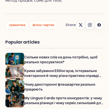
метод працює саме для тебе.
Share
граматика
флеш-картки
Popular articles
Скільки нових слів на день потрібно, щоб
реально просуватися?
Крива забування Еббінгауза, інтервальне
повторення й чому різна практика справді
допомагає запам’ятовувати слова
Чому двосторонні флешкартки реально
працюють
My Lingua Cards проти конкурентів: у чому
реальна різниця і чому сервіс сильніший для
словника