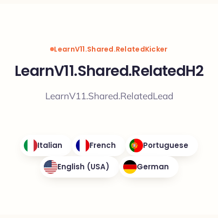
LearnV11.Shared.RelatedKicker
LearnV11.Shared.RelatedH2
LearnV11.Shared.RelatedLead
Italian
French
Portuguese
English (USA)
German