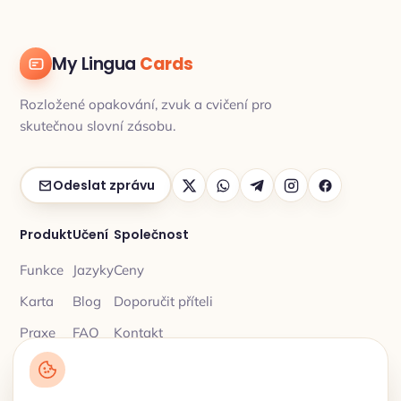
My Lingua
Cards
Rozložené opakování, zvuk a cvičení pro
skutečnou slovní zásobu.
Odeslat zprávu
Produkt
Učení
Společnost
Funkce
Jazyky
Ceny
Karta
Blog
Doporučit příteli
Praxe
FAQ
Kontakt