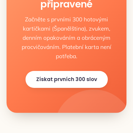
připravené
Začněte s prvními 300 hotovými
kartičkami (Španělština), zvukem,
denním opakováním a obráceným
procvičováním. Platební karta není
potřeba.
Získat prvních 300 slov