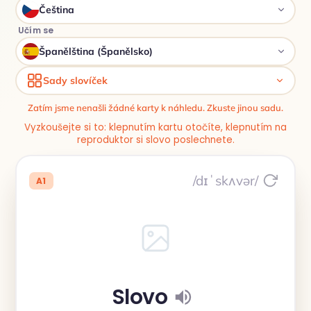
Čeština
Učím se
Španělština (Španělsko)
Sady slovíček
Zatím jsme nenašli žádné karty k náhledu. Zkuste jinou sadu.
Vyzkoušejte si to: klepnutím kartu otočíte, klepnutím na
reproduktor si slovo poslechnete.
/dɪˈskʌvər/
A1
Slovo