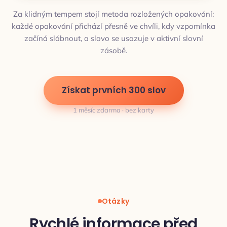
Za klidným tempem stojí metoda rozložených opakování:
každé opakování přichází přesně ve chvíli, kdy vzpomínka
začíná slábnout, a slovo se usazuje v aktivní slovní
zásobě.
Získat prvních 300 slov
1 měsíc zdarma · bez karty
Otázky
Rychlé informace před