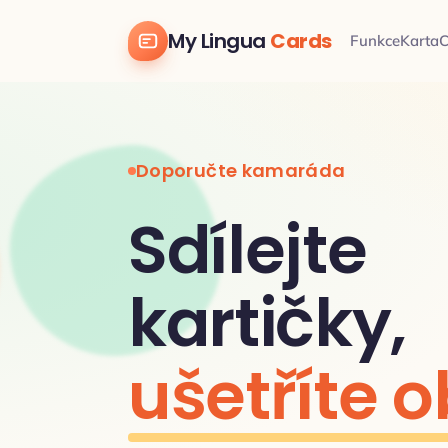
My Lingua
Cards
Funkce
Karta
C
Doporučte kamaráda
Sdílejte
kartičky,
ušetříte o