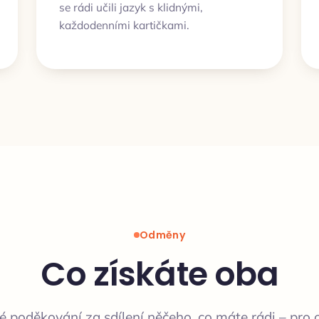
se rádi učili jazyk s klidnými,
každodenními kartičkami.
Odměny
Co získáte oba
 poděkování za sdílení něčeho, co máte rádi – pro o