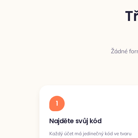
T
Žádné form
1
Najděte svůj kód
Každý účet má jedinečný kód ve tvaru