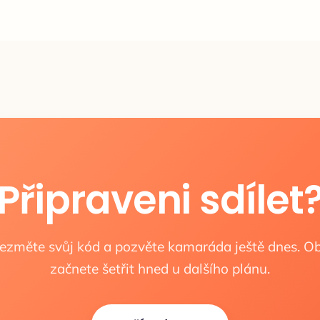
Připraveni sdílet
ezměte svůj kód a pozvěte kamaráda ještě dnes. O
začnete šetřit hned u dalšího plánu.