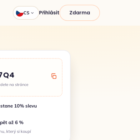
Zdarma
Přihlásit
CS
7Q4
jdete na stránce
stane 10% slevu
zpět až 6 %
u, který si koupí