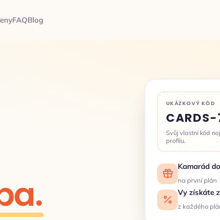
eny
FAQ
Blog
UKÁZKOVÝ KÓD
CARDS-
Svůj vlastní kód na
profilu.
Kamarád do
ba.
na první plán
Vy získáte 
z každého plán