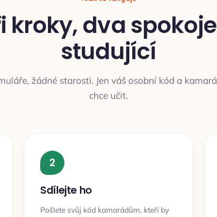
ři kroky, dva spokoje
studující
uláře, žádné starosti. Jen váš osobní kód a kamará
chce učit.
2
Sdílejte ho
Pošlete svůj kód kamarádům, kteří by