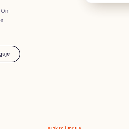
 Oni
te
guje
Jak to funguje