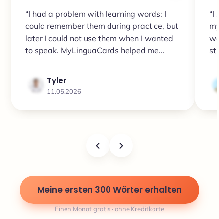
“I had a problem with learning words: I
“I
could remember them during practice, but
my
later I could not use them when I wanted
wa
to speak. MyLinguaCards helped me
str
review them again and again, and now
da
the words come to my head much faster.”
sh
Tyler
11.05.2026
Meine ersten 300 Wörter erhalten
Einen Monat gratis · ohne Kreditkarte