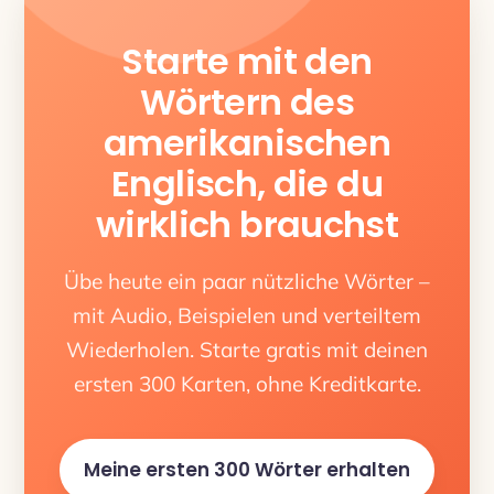
Starte mit den
Wörtern des
amerikanischen
Englisch, die du
wirklich brauchst
Übe heute ein paar nützliche Wörter –
mit Audio, Beispielen und verteiltem
Wiederholen. Starte gratis mit deinen
ersten 300 Karten, ohne Kreditkarte.
Meine ersten 300 Wörter erhalten