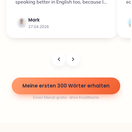
speaking better in English too, because I
ea
had more words in my head and didn’t
keep saying the same simple things all the
Mark
time.”
27.04.2026
Meine ersten 300 Wörter erhalten
Einen Monat gratis · ohne Kreditkarte