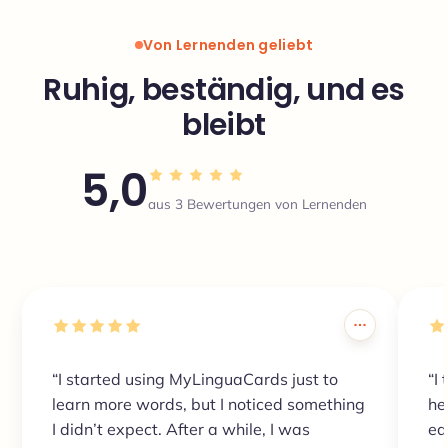
Von Lernenden geliebt
Ruhig, beständig, und es
bleibt
5,0
aus 3 Bewertungen von Lernenden
“I started using MyLinguaCards just to
“I
learn more words, but I noticed something
he
I didn’t expect. After a while, I was
ea