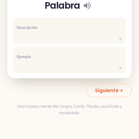
Palabra
Descripción
Ejemplo
Siguiente
Una tarjeta real de My Lingua Cards. Tócala, escúchala y
recuérdala.