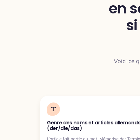
en s
s
Voici ce 
Genre des noms et articles allemand
(der/die/das)
L’article fait partie du mot. Mémorise der Termi