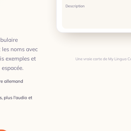
Description
bulaire
z les noms avec
ais exemples et
Une vraie carte de My Lingua Ca
n espacée.
Traduction
re allemand
 plus l'audio et
TRADUCTION