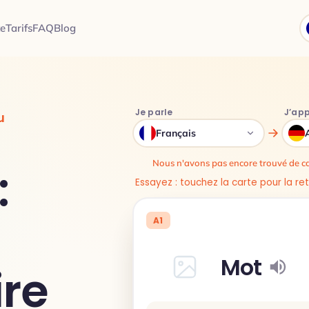
e
Tarifs
FAQ
Blog
Je parle
J’ap
u
Français
Nous n'avons pas encore trouvé de ca
:
Essayez : touchez la carte pour la re
A1
Mot
re