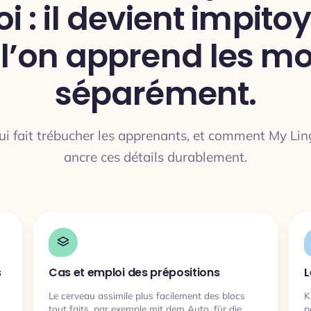
oi : il devient impito
i l’on apprend les mo
séparément.
qui fait trébucher les apprenants, et comment My Li
ancre ces détails durablement.
s
Cas et emploi des prépositions
L
Le cerveau assimile plus facilement des blocs
K
n
tout faits, par exemple mit dem Auto, für die
p