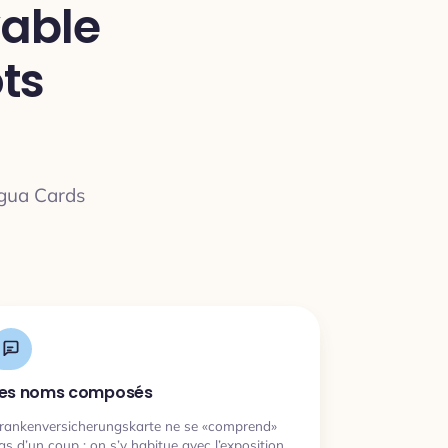
yable
ts
ngua Cards
es noms composés
rankenversicherungskarte ne se «comprend»
as d’un coup : on s’y habitue avec l’exposition