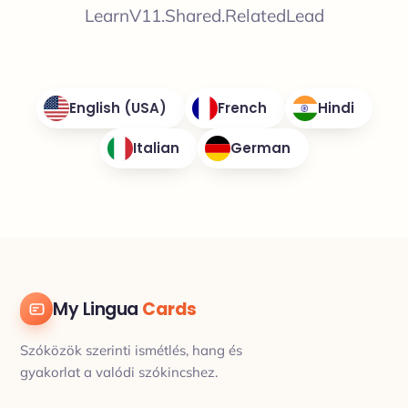
LearnV11.Shared.RelatedLead
English (USA)
French
Hindi
Italian
German
My Lingua
Cards
Szóközök szerinti ismétlés, hang és
gyakorlat a valódi szókincshez.