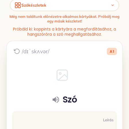
Szókészletek
Még nem találtunk előnézetre alkalmas kártyákat. Próbálj meg
egy másik készletet!
Próbáld ki: koppints a kártyára a megfordításához, a
hangszóróra a szó meghallgatásához.
/dɪˈskʌvər/
A1
Szó
Leírás