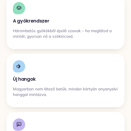
A gyökrendszer
Hárombetűs gyökökből épülő szavak – ha meglátod a
mintát, gyorsan nő a szókincsed.
Új hangok
Magyarban nem létező betűk, minden kártyán anyanyelvi
hanggal mintázva.