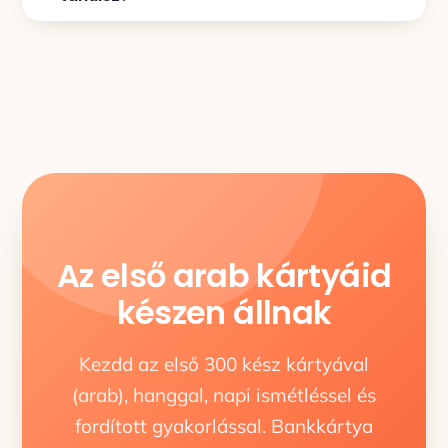
Az első arab kártyáid
készen állnak
Kezdd az első 300 kész kártyával
(arab), hanggal, napi ismétléssel és
fordított gyakorlással. Bankkártya