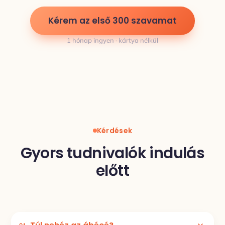
Kérem az első 300 szavamat
1 hónap ingyen · kártya nélkül
Kérdések
Gyors tudnivalók indulás
előtt