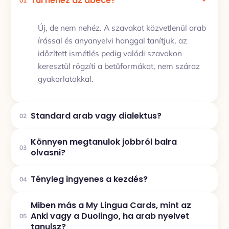
Túl nehéz az ábécé?
01
Új, de nem nehéz. A szavakat közvetlenül arab
írással és anyanyelvi hanggal tanítjuk, az
időzített ismétlés pedig valódi szavakon
keresztül rögzíti a betűformákat, nem száraz
gyakorlatokkal.
Standard arab vagy dialektus?
02
Könnyen megtanulok jobbról balra
03
olvasni?
Tényleg ingyenes a kezdés?
04
Miben más a My Lingua Cards, mint az
Anki vagy a Duolingo, ha arab nyelvet
05
tanulsz?