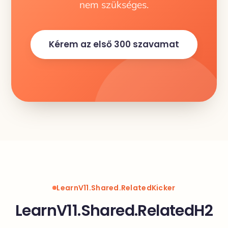
nem szükséges.
Kérem az első 300 szavamat
LearnV11.Shared.RelatedKicker
LearnV11.Shared.RelatedH2