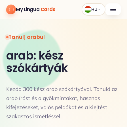
My Lingua
Cards
HU
Tanulj arabul
arab: kész
szókártyák
Kezdd 300 kész arab szókártyával. Tanuld az
arab írást és a gyökmintákat, hasznos
kifejezéseket, valós példákat és a kiejtést
szakaszos ismétléssel.