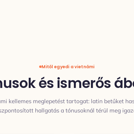
Mitől egyedi a vietnámi
usok és ismerős á
mi kellemes meglepetést tartogat: latin betűket ha
szpontosított hallgatás a tónusoknál térül meg igaz