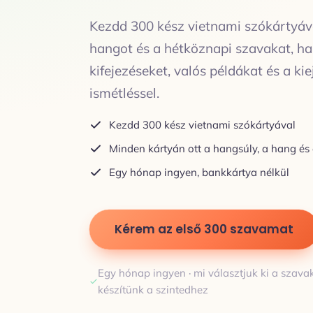
Kezdd 300 kész vietnami szókártyáva
hangot és a hétköznapi szavakat, h
kifejezéseket, valós példákat és a ki
ismétléssel.
Kezdd 300 kész vietnami szókártyával
Minden kártyán ott a hangsúly, a hang és
Egy hónap ingyen, bankkártya nélkül
Kérem az első 300 szavamat
Egy hónap ingyen · mi választjuk ki a szavak
készítünk a szintedhez