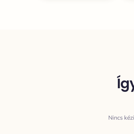
Íg
Nincs kéz