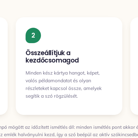
2
Összeállítjuk a
kezdőcsomagod
Minden kész kártya hangot, képet,
valós példamondatot és olyan
részleteket kapcsol össze, amelyek
segítik a szó rögzülését.
ó mögött az időzített ismétlés áll: minden ismétlés pont akkor é
z emlék halványulni kezd, így a szó beépül az aktív szókincsedb