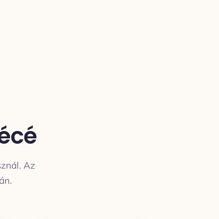
bécé
sznál. Az
án.