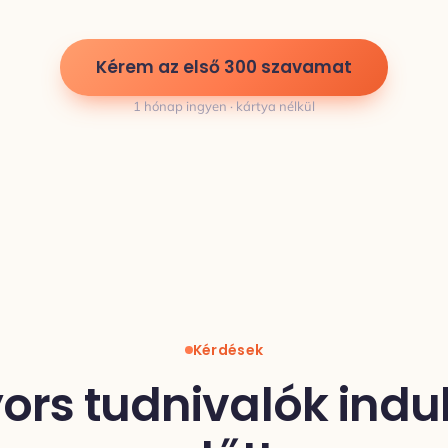
Kérem az első 300 szavamat
1 hónap ingyen · kártya nélkül
Kérdések
ors tudnivalók indu