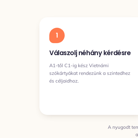
1
Válaszolj néhány kérdésre
A1-től C1-ig kész Vietnámi
szókártyákat rendezünk a szintedhez
és céljaidhoz.
A nyugodt temp
a