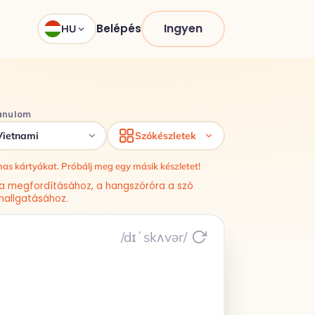
Ingyen
Belépés
HU
tanulom
Vietnami
Szókészletek
as kártyákat. Próbálj meg egy másik készletet!
a a megfordításához, a hangszóróra a szó
allgatásához.
/dɪˈskʌvər/