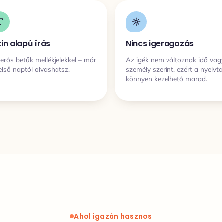
tin alapú írás
Nincs igeragozás
erős betűk mellékjelekkel – már
Az igék nem változnak idő vag
első naptól olvashatsz.
személy szerint, ezért a nyelvt
könnyen kezelhető marad.
Ahol igazán hasznos