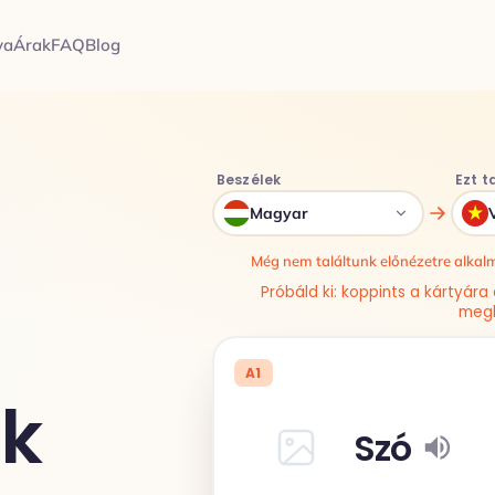
ya
Árak
FAQ
Blog
Beszélek
Ezt 
Magyar
Még nem találtunk előnézetre alkalm
Próbáld ki: koppints a kártyár
megh
A1
ák
Szó