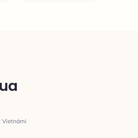
gua
t Vietnámi