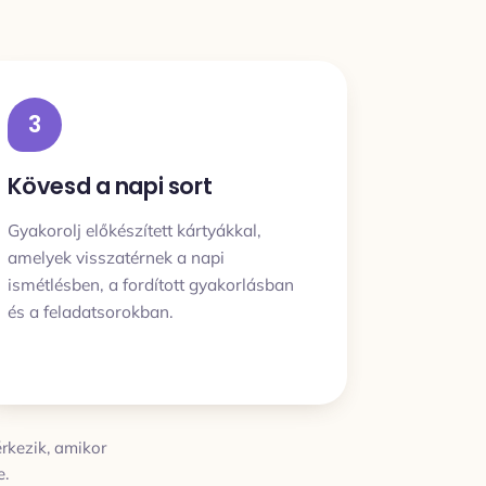
3
Kövesd a napi sort
Gyakorolj előkészített kártyákkal,
amelyek visszatérnek a napi
ismétlésben, a fordított gyakorlásban
és a feladatsorokban.
rkezik, amikor
e.