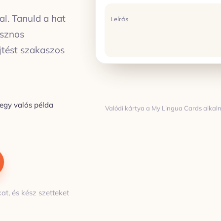
l. Tanuld a hat
Leírás
asznos
ejtést szakaszos
 egy valós példa
Valódi kártya a My Lingua Cards alkal
Fordítás
FORDÍTÁS
at, és kész szetteket