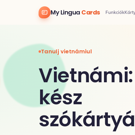
My Lingua
Cards
Funkciók
Kárt
Tanulj vietnámiul
Vietnámi:
kész
szókárty