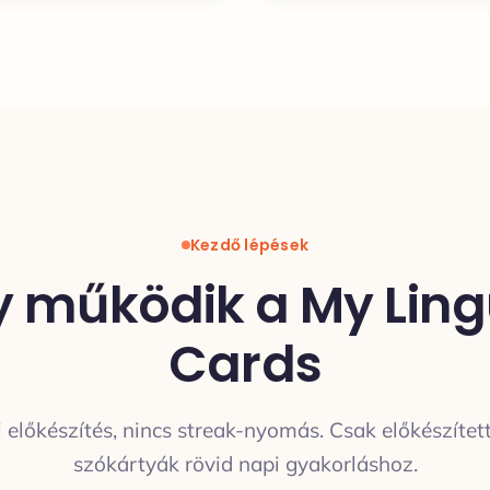
Kezdő lépések
y működik a My Lin
Cards
i előkészítés, nincs streak-nyomás. Csak előkészítet
szókártyák rövid napi gyakorláshoz.