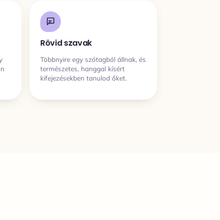
Rövid szavak
y
Többnyire egy szótagból állnak, és
an
természetes, hanggal kísért
kifejezésekben tanulod őket.