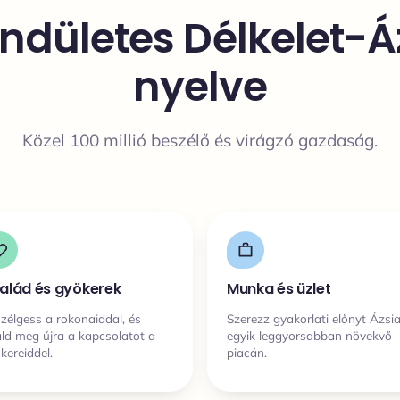
endületes Délkelet-Á
nyelve
Közel 100 millió beszélő és virágzó gazdaság.
alád és gyökerek
Munka és üzlet
zélgess a rokonaiddal, és
Szerezz gyakorlati előnyt Ázsi
áld meg újra a kapcsolatot a
egyik leggyorsabban növekvő
kereiddel.
piacán.