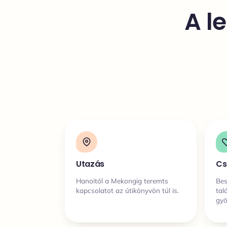
A l
Utazás
Cs
Hanoitól a Mekongig teremts
Bes
kapcsolatot az útikönyvön túl is.
tal
gyö