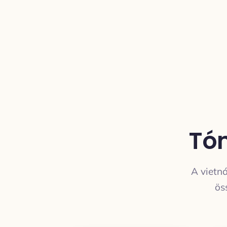
Tón
A vietná
ös