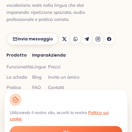
vocabolario reale nella lingua che stai
imparando: ripetizione spaziata, audio
professionale e pratica variata.
Invia messaggio
Prodotto
Impara
Azienda
Funzionalità
Lingue
Prezzi
La scheda
Blog
Invita un amico
Pratica
FAQ
Contatti
Utilizzando il nostro sito, accetti la nostra
Politica sui
Informativa privacy
Termini di
© 2026 My Lingua Cards ·
·
cookie
.
servizio
Vocabolario con ripetizione spaziata · 18 lingue