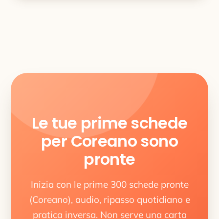
Le tue prime schede
per Coreano sono
pronte
Inizia con le prime 300 schede pronte
(Coreano), audio, ripasso quotidiano e
pratica inversa. Non serve una carta