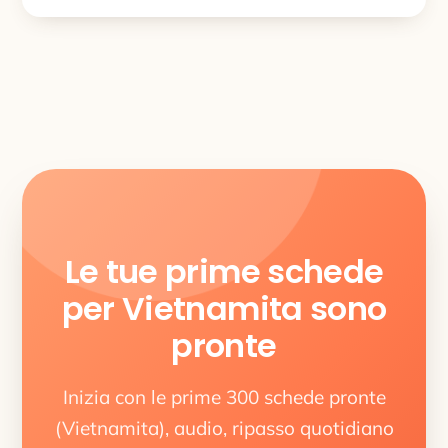
Le tue prime schede
per Vietnamita sono
pronte
Inizia con le prime 300 schede pronte
(Vietnamita), audio, ripasso quotidiano