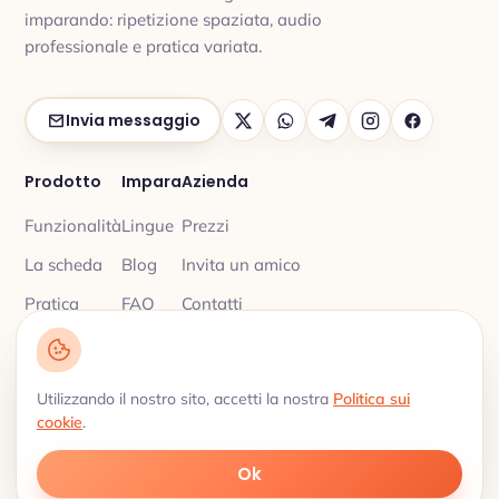
imparando: ripetizione spaziata, audio
professionale e pratica variata.
Invia messaggio
Prodotto
Impara
Azienda
Funzionalità
Lingue
Prezzi
La scheda
Blog
Invita un amico
Pratica
FAQ
Contatti
Utilizzando il nostro sito, accetti la nostra
Politica sui
Informativa privacy
Termini di
© 2026 My Lingua Cards ·
·
cookie
.
servizio
Vocabolario con ripetizione spaziata · 18 lingue
Ok