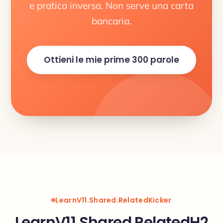
e pratica inversa. Non serve una carta
bancaria.
Ottieni le mie prime 300 parole
LearnV11.Shared.RelatedKicker
LearnV11.Shared.RelatedH2