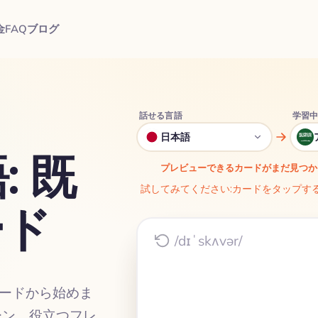
金
FAQ
ブログ
話せる言語
学習
日本語
 既
プレビューできるカードがまだ見つか
試してみてください:カードをタップす
ード
/dɪˈskʌvər/
カードから始めま
ーン、役立つフレ