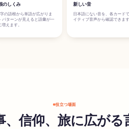
根のしくみ
新しい音
文字の語根から単語が広がりま
日本語にない音を、各カード
 – パターンが見えると語彙が一
イティブ音声から確認できま
に増えます。
役立つ場面
事、信仰、旅に広がる