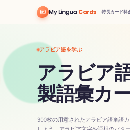
My Lingua
Cards
特長
カード
料
アラビア語を学ぶ
アラビア語:
製語彙カ
300枚の用意されたアラビア語単語
しょう。アラビア文字や語根のパタ