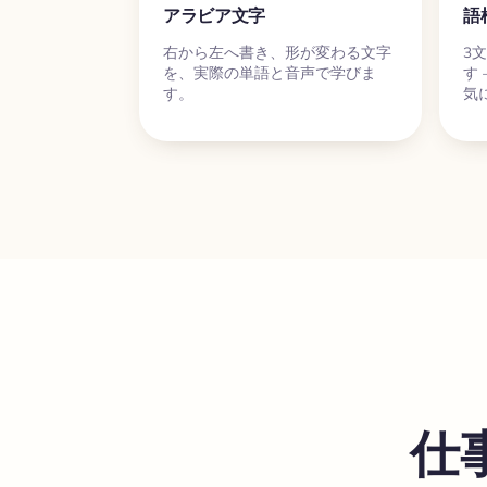
アラビア文字
語
右から左へ書き、形が変わる文字
3
を、実際の単語と音声で学びま
す
す。
気
仕