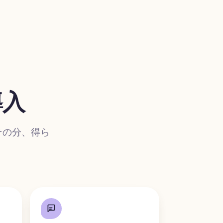
導入
その分、得ら