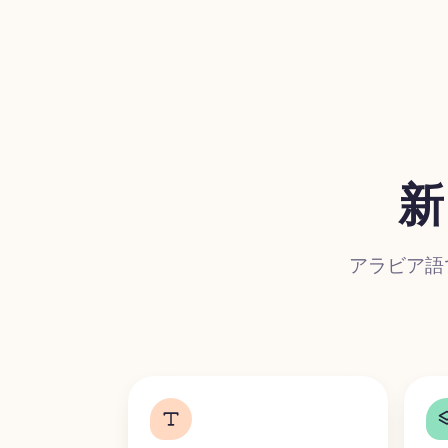
新
アラビア語