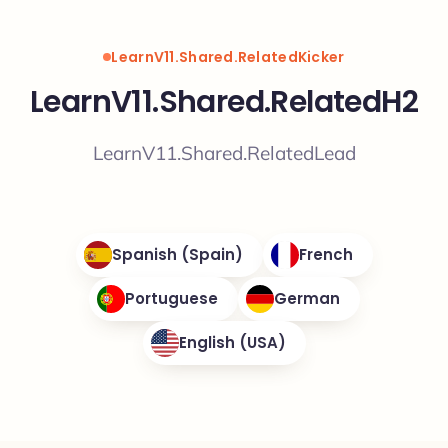
LearnV11.Shared.RelatedKicker
LearnV11.Shared.RelatedH2
LearnV11.Shared.RelatedLead
Spanish (Spain)
French
Portuguese
German
English (USA)