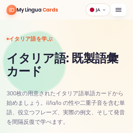
My Lingua
Cards
JA
イタリア語を学ぶ
イタリア語: 既製語彙
カード
300枚の用意されたイタリア語単語カードから
始めましょう。il/la/lo の性や二重子音を含む単
語、役立つフレーズ、実際の例文、そして発音
を間隔反復で学べます。