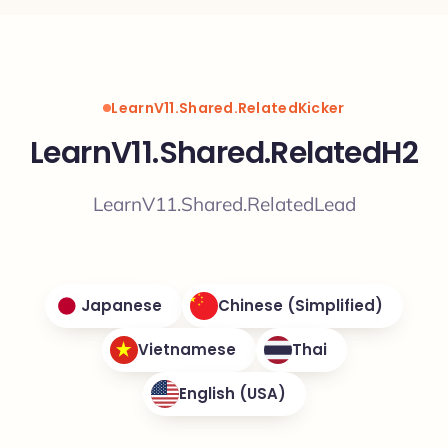
LearnV11.Shared.RelatedKicker
LearnV11.Shared.RelatedH2
LearnV11.Shared.RelatedLead
Japanese
Chinese (Simplified)
Vietnamese
Thai
English (USA)