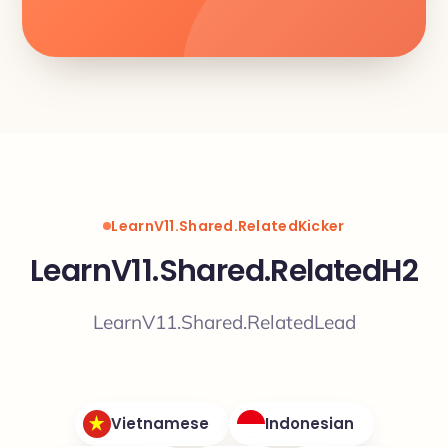
LearnV11.Shared.RelatedKicker
LearnV11.Shared.RelatedH2
LearnV11.Shared.RelatedLead
Vietnamese
Indonesian