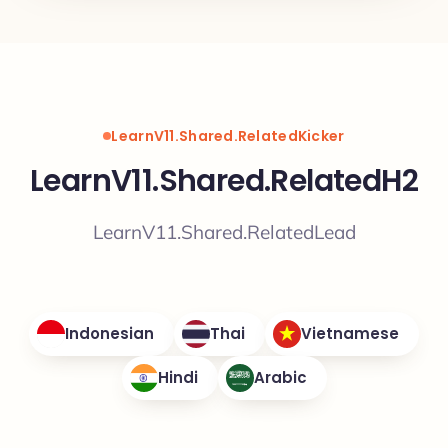
LearnV11.Shared.RelatedKicker
LearnV11.Shared.RelatedH2
LearnV11.Shared.RelatedLead
Indonesian
Thai
Vietnamese
Hindi
Arabic