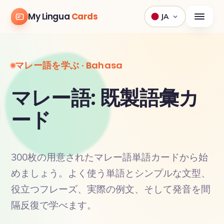
My Lingua
Cards
JA
マレー語を学ぶ · Bahasa
マレー語: 既製語彙カ
ード
300枚の用意されたマレー語単語カードから始
めましょう。よく使う単語とシンプルな文型、
役立つフレーズ、実際の例文、そして発音を間
隔反復で学べます。