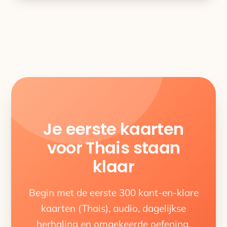
Je eerste kaarten
voor Thais staan
klaar
Begin met de eerste 300 kant-en-klare
kaarten (Thais), audio, dagelijkse
herhaling en omgekeerde oefening.