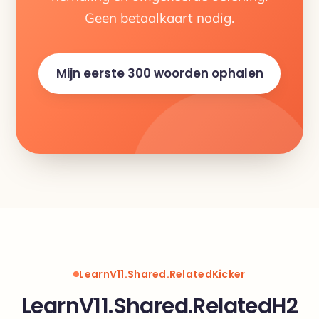
Geen betaalkaart nodig.
Mijn eerste 300 woorden ophalen
LearnV11.Shared.RelatedKicker
LearnV11.Shared.RelatedH2