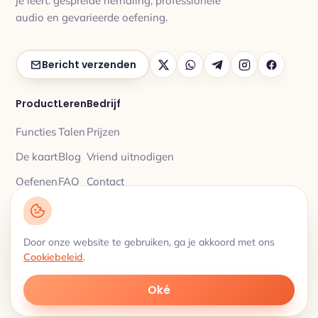
je leert: gespreide herhaling, professionele
audio en gevarieerde oefening.
Bericht verzenden
Product
Leren
Bedrijf
Functies
Talen
Prijzen
De kaart
Blog
Vriend uitnodigen
Oefenen
FAQ
Contact
Door onze website te gebruiken, ga je akkoord met ons
Privacybeleid
© 2026 My Lingua Cards ·
·
Cookiebeleid
.
Gebruiksvoorwaarden
Woordenschat met gespreide herhaling · 18 talen
Oké