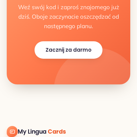
Weź swój kod i zaproś znajomego już
dziś. Oboje zaczynacie oszczędzać od
następnego planu.
Zacznij za darmo
My Lingua
Cards