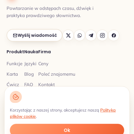
Powtarzanie w odstępach czasu, dźwięk i
praktyka prawdziwego słownictwa.
Wyślij wiadomość
Produkt
Nauka
Firma
Funkcje
Języki
Ceny
Karta
Blog
Poleć znajomemu
Ćwicz
FAQ
Kontakt
Korzystając z naszej strony, akceptujesz naszą
Polityka
Polityka prywatności
Warunki
© 2026 My Lingua Cards ·
·
plików cookie
.
korzystania
Słownictwo z odstępami · Języki 18
Ok