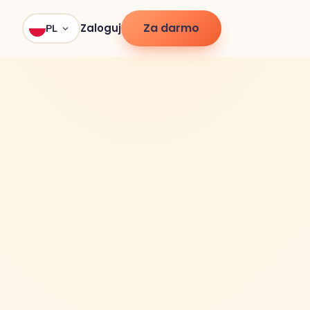
Za darmo
Zaloguj
PL