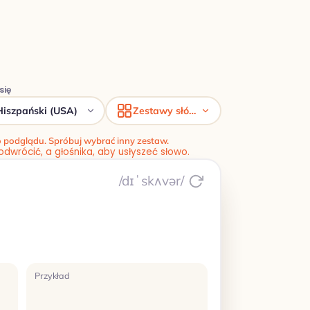
się
Hiszpański (USA)
Zestawy słówek
do podglądu. Spróbuj wybrać inny zestaw.
 odwrócić, a głośnika, aby usłyszeć słowo.
/dɪˈskʌvər/
Przykład