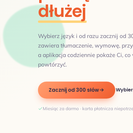
dłużej
Wybierz język i od razu zacznij od 3
zawiera tłumaczenie, wymowę, przyk
a aplikacja codziennie pokaże Ci, co
powtórzyć.
Zacznij od 300 słów
Wybier
Miesiąc za darmo · karta płatnicza niepotr