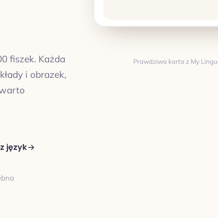
00 fiszek. Każda
Prawdziwa karta z My Lingua 
łady i obrazek,
Tłumaczenie
 warto
z język
TŁUMACZENIE
zebna