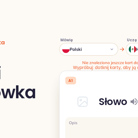
Mówię
Uczę 
ka
Polski
Nie znaleziono jeszcze kart 
i
Wypróbuj: dotknij karty, aby ją
A1
łówka
Słowo
Opis