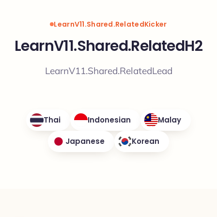
LearnV11.Shared.RelatedKicker
LearnV11.Shared.RelatedH2
LearnV11.Shared.RelatedLead
Thai
Indonesian
Malay
Japanese
Korean