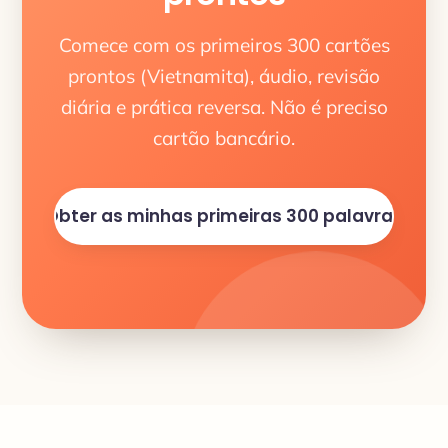
Comece com os primeiros 300 cartões
prontos (Vietnamita), áudio, revisão
diária e prática reversa. Não é preciso
cartão bancário.
Obter as minhas primeiras 300 palavras