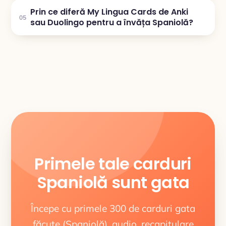
Prin ce diferă My Lingua Cards de Anki
05
sau Duolingo pentru a învăța Spaniolă?
Primele tale carduri
Spaniolă sunt gata
Începe cu primele 300 de carduri gata
făcute (Spaniolă), audio, recapitulare