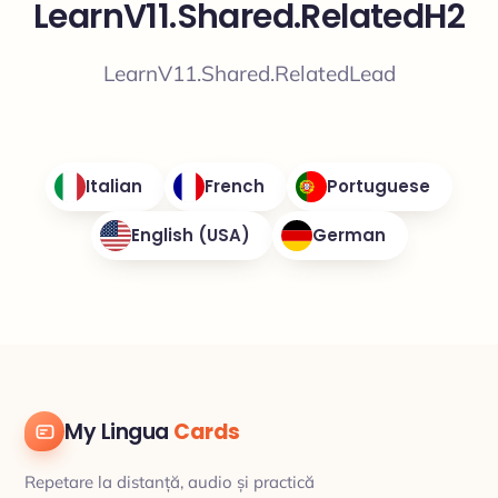
LearnV11.Shared.RelatedH2
LearnV11.Shared.RelatedLead
Italian
French
Portuguese
English (USA)
German
My Lingua
Cards
Repetare la distanță, audio și practică