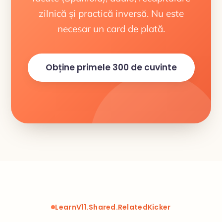
zilnică și practică inversă. Nu este
necesar un card de plată.
Obține primele 300 de cuvinte
LearnV11.Shared.RelatedKicker