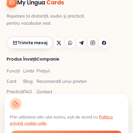
My Lingua
Cards
Repetare la distanță, audio și practică
pentru vocabular real.
Trimite mesaj
Produs
Învață
Companie
Funcții
Limbi
Prețuri
Card
Blog
Recomandă unui prieten
Practică
FAQ
Contact
Prin utilizarea site-ului nostru, ești de acord cu
Politica
Politica de confidențialitate
© 2026 My Lingua Cards ·
·
privind cookie-urile
.
Termeni și condiții