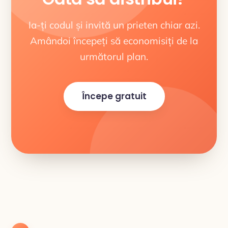
Ia-ți codul și invită un prieten chiar azi.
Amândoi începeți să economisiți de la
următorul plan.
Începe gratuit