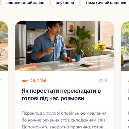
словниковий запас
слухання
тематичний словник
7
лип. 29, 2026
15
Як перестати перекладати в
голові під час розмови
Переклад у голові сповільнює мовлення,
бо кожне речення стає складанням слів.
Допоможуть зворотна практика, готові