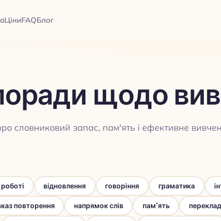
а
Ціни
FAQ
Блог
а поради щодо ви
про словниковий запас, пам'ять і ефективне вивчен
 роботі
відновлення
говоріння
граматика
і
аказ повторення
напрямок слів
пам'ять
перекла