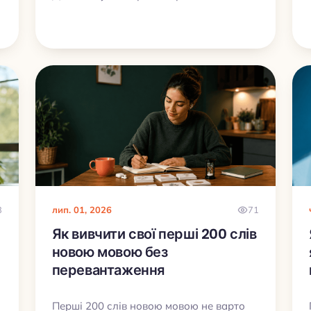
фрази, аудіо й короткі відповіді.
3
лип. 01, 2026
71
Як вивчити свої перші 200 слів
новою мовою без
перевантаження
Перші 200 слів новою мовою не варто