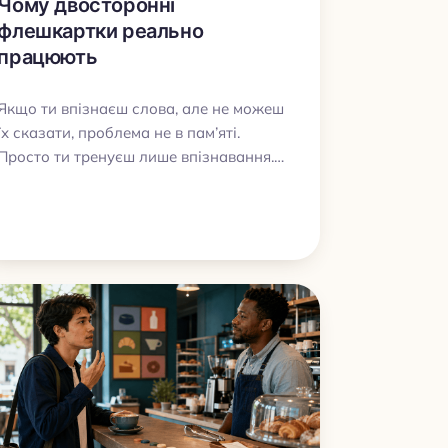
Чому двосторонні
флешкартки реально
працюють
Якщо ти впізнаєш слова, але не можеш
їх сказати, проблема не в пам’яті.
Просто ти тренуєш лише впізнавання.
Двосторонні флешкартки закривають
цю діру.