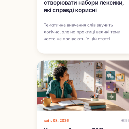
створювати набори лексики,
які справді корисні
Тематичне вивчення слів звучить
логічно, але на практиці великі теми
часто не працюють. У цій статті
розберемо, чому широкі набори лексик
швидко розвалюються, як будувати
справді корисні словники під реальні
ситуації та з чого краще почати, щоб
слова не просто накопичувалися, а
переходили в активне мовлення.
квіт. 08, 2026
9