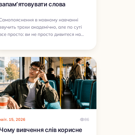
запам’ятовувати слова
Самопояснення в мовному навчанні
звучить трохи академічно, але по суті
все просто: ви не просто дивитеся на
слово чи правило, а коротко пояснюєте
собі, що воно означає, чому вжите саме
тут і як працює в реальному реченні.
Саме це допомагає перейти від “я
впізнаю” до “я можу сам це
використати”.
квіт. 15, 2026
86
Чому вивчення слів корисне