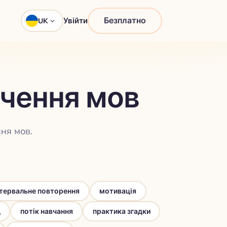
Безплатно
Увійти
UK
вчення мов
ня мов.
нтервальне повторення
мотивація
д
потік навчання
практика згадки