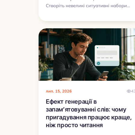
Створіть невеликі ситуативні набори
для аеропорту, готелю, їжі, запитання
дороги та типових проблем.
лип. 15, 2026
4
Ефект генерації в
запам’ятовуванні слів: чому
пригадування працює краще,
ніж просто читання