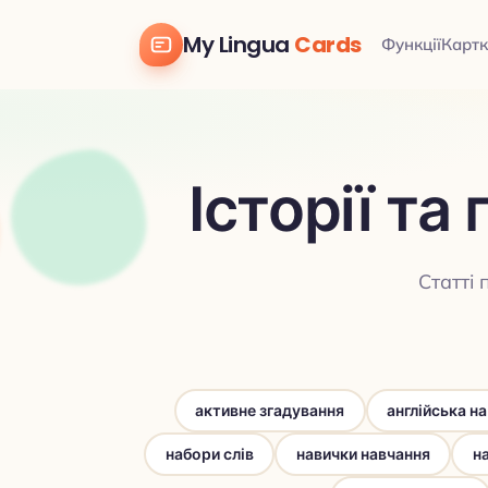
My Lingua
Cards
Функції
Картк
Історії т
Статті 
активне згадування
англійська на
набори слів
навички навчання
н