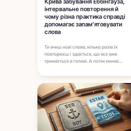
Крива забування Еббінгауза,
інтервальне повторення й
чому різна практика справді
допомагає запам’ятовувати
слова
Ти вчиш нові слова, кілька разів їх
повторюєш і здається, що все вже
тримається в голові. А потім минає
кілька днів, і слово ніби знайоме, сенс
десь поруч, але з пам’яті нічого не
дістається. Саме тому крива забування
Еббінгауза досі важлива для тих, хто
вивчає мови. Вона добре показує
головну проблему: без своєчасного
повторення нова інформація швидко
стирається. Але сучасні дослідження
пам’яті додають ще одну важливу думку