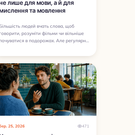
не лише для мови, а й для
мислення та мовлення
Більшість людей вчать слова, щоб
говорити, розуміти фільми чи вільніше
почуватися в подорожах. Але регулярне
вивчення лексики дає ще дещо: тренує
увагу, пам’ять, швидкість добору слів і
допомагає висловлюватися точніше не
лише іноземною, а й рідною мовою.
бер. 25, 2026
471