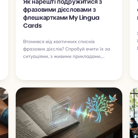
Як нарешті подружитися з
фразовими дієсловами з
флешкартками My Lingua
Cards
Втомився від хаотичних списків
фразових дієслів? Спробуй вчити їх за
ситуаціями, з живими прикладами,
озвучкою та інтервальними
повтореннями в My Lingua Cards.
: