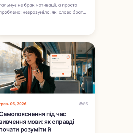
гальмує не брак мотивації, а проста
проблема: незрозуміло, які слова брати
першими. У цій статті розберемо, чому
не варто шукати ідеальний список, як
уникнути перевантаження на старті та
чому для початку важливіші ритм,
повторення й зручний формат навчання,
а не ідеально підібрана лексика.
трав. 06, 2026
86
Самопояснення під час
вивчення мови: як справді
почати розуміти й