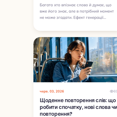
Багато хто впізнає слово й думає, що
вже його знає, але в потрібний момент
не може згадати. Ефект генерації
допомагає закрити цю прогалину: коли
ви самі відтворюєте слово чи відповідь,
пам’ять працює значно краще.
черв. 03, 2026
6
Щоденне повторення слів: що
робити спочатку, нові слова ч
повторення?