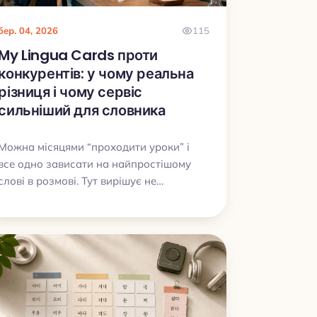
бер. 04, 2026
115
My Lingua Cards проти
конкурентів: у чому реальна
різниця і чому сервіс
сильніший для словника
Можна місяцями “проходити уроки” і
все одно зависати на найпростішому
слові в розмові. Тут вирішує не
мотивація, а правильний тип
застосунку: курс чи тренажер словника.
Розбираємо, де My Lingua Cards виграє,
коли тобі потрібні слова, які реально
починають звучати в твоїй мові.