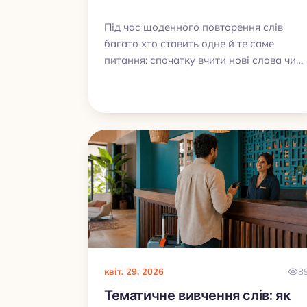
Під час щоденного повторення слів
багато хто ставить одне й те саме
питання: спочатку вчити нові слова чи
закривати повторення? На практиці
найкраще працює простий порядок:
спершу повторення, потім нові слова, а
вже після цього додаткова практика.
квіт. 29, 2026
8
Тематичне вивчення слів: як