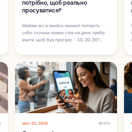
потрібно, щоб реально
просуватися?
Майже всі в якийсь момент питають
себе: скільки нових слів на день треба
вчити, щоб був прогрес – 10, 20, 30?
и
Відповідь проста: важливіше не «магічне
число», а темп, який ти витримаєш
разом із повтореннями.
9
квіт. 01, 2026
469