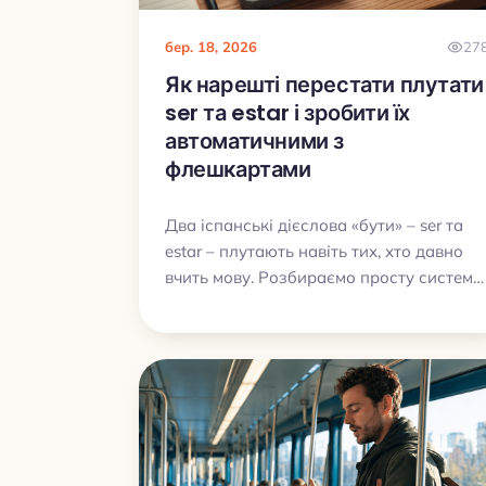
значення має не тільки коли ти
повертаєшся до слова, а й у якому
бер. 18, 2026
27
форматі ти з ним знову зустрічаєшся.
Як нарешті перестати плутати
ser та estar і зробити їх
автоматичними з
флешкартами
Два іспанські дієслова «бути» – ser та
estar – плутають навіть тих, хто давно
вчить мову. Розбираємо просту систему
«кошиків» і показуємо, як за допомогою
флешкарт натренувати правильний
вибір дієслова до автоматизму.