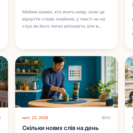
Майже кожен, хто вчить мову, знає це
відчуття: слово знайоме, у тексті чи на
слух ви його легко впізнаєте, але в
потрібний момент у розмові воно просто
зникає з голови. Річ у тім, що впізнати
слово і самостійно дістати його з
пам’яті, це дві різні навички. У цій статті
розберемо, чому так відбувається, як
перейти від пасивного словникового
запасу до активного і як My Lingua
Cards допомагає тренувати обидва
напрямки.
9
квіт. 22, 2026
86
Скільки нових слів на день