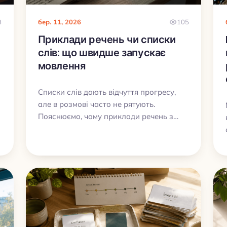
8
бер. 11, 2026
105
Приклади речень чи списки
слів: що швидше запускає
мовлення
Списки слів дають відчуття прогресу,
але в розмові часто не рятують.
Пояснюємо, чому приклади речень з
аудіо працюють краще – і як My Lingua
Cards поєднує контекст, звук та
інтервальні повторення, щоб слова
реально почали “вилітати з рота”.