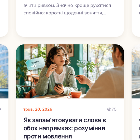
вчити ривком. Значно краще рухатися
спокійно: короткі щоденні заняття,
небагато нових слів, регулярні
повторення, аудіо, приклади та
практика в обох напрямках. Саме так
словниковий запас росте без
вигорання.
9
трав. 20, 2026
75
Як запам’ятовувати слова в
и
обох напрямках: розуміння
проти мовлення