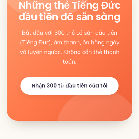
Những thẻ Tiếng Đức
đầu tiên đã sẵn sàng
Bắt đầu với 300 thẻ có sẵn đầu tiên
(Tiếng Đức), âm thanh, ôn hằng ngày
và luyện ngược. Không cần thẻ thanh
toán.
Nhận 300 từ đầu tiên của tôi