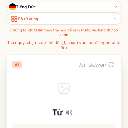
Tiếng Đức
Bộ từ vựng
Chúng tôi chưa tìm thấy thẻ nào để xem trước. Vui lòng thử bộ
khác.
Thử ngay: chạm vào thẻ để lật, chạm vào loa để nghe phát
âm.
/dɪˈskʌvər/
A1
Từ