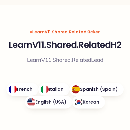
LearnV11.Shared.RelatedKicker
LearnV11.Shared.RelatedH2
LearnV11.Shared.RelatedLead
French
Italian
Spanish (Spain)
English (USA)
Korean