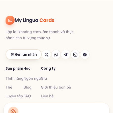
My Lingua
Cards
Lặp lại khoảng cách, âm thanh và thực
hành cho từ vựng thực sự.
Gửi tin nhắn
Sản phẩm
Học
Công ty
Tính năng
Ngôn ngữ
Giá
Thẻ
Blog
Giới thiệu bạn bè
Luyện tập
FAQ
Liên hệ