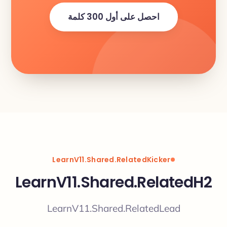
احصل على أول 300 كلمة
LearnV11.Shared.RelatedKicker
LearnV11.Shared.RelatedH2
LearnV11.Shared.RelatedLead