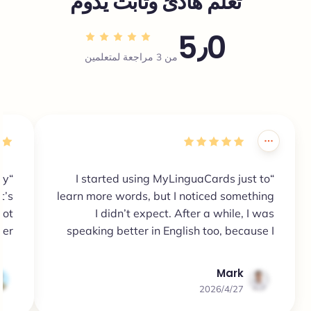
تعلم هادئ وثابت يدوم
5٫0
من 3 مراجعة لمتعلمين
ly
“I started using MyLinguaCards just to
t’s
learn more words, but I noticed something
lot
I didn’t expect. After a while, I was
er.”
speaking better in English too, because I
had more words in my head and didn’t
keep saying the same simple things all the
Mark
time.”
27‏‏/4‏‏/2026