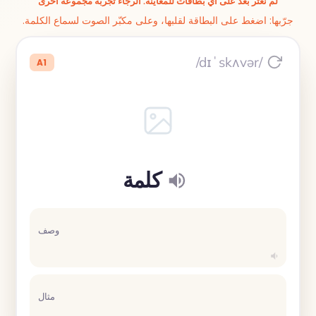
لم نعثر بعد على أي بطاقات للمعاينة. الرجاء تجربة مجموعة أخرى
جرّبها: اضغط على البطاقة لقلبها، وعلى مكبّر الصوت لسماع الكلمة.
/dɪˈskʌvər/
A1
كلمة
وصف
مثال