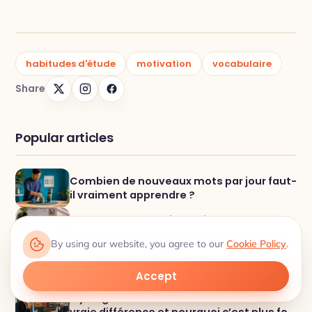
habitudes d'étude
motivation
vocabulaire
Share
Popular articles
Combien de nouveaux mots par jour faut-
il vraiment apprendre ?
La courbe de l’oubli d’Ebbinghaus, la
répétition espacée et pourquoi la variété
By using our website, you agree to our
Cookie Policy
.
aide vraiment à mémoriser les mots
Les cartes mémoire en deux sens:
comprendre, puis savoir le dire
Accept
My Lingua Cards vs les concurrents: la
vraie différence et pourquoi c’est plus fort