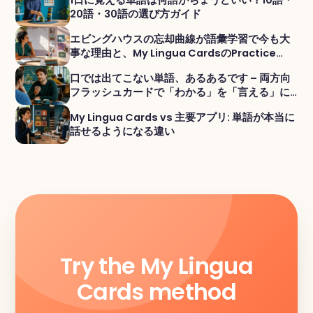
20語・30語の選び方ガイド
エビングハウスの忘却曲線が語彙学習で今も大
事な理由と、My Lingua CardsのPractice
Setsが効く理由
口では出てこない単語、あるあるです – 両方向
フラッシュカードで「わかる」を「言える」に
変える
My Lingua Cards vs 主要アプリ: 単語が本当に
話せるようになる違い
Try the My Lingua
Cards method