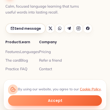
Calm, focused language learning that turns
useful words into lasting recall.
Send message
Product
Learn
Company
Features
Languages
Pricing
The card
Blog
Refer a friend
Practice
FAQ
Contact
By using our website, you agree to our
Cookie Policy
.
Privacy
Terms
© 2026 My Lingua Cards ·
·
Learn 18 languages, one word at a time.
Accept